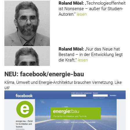
Roland Mösl
:
„Technologieoffenheit
ist Nonsense – außer für Studien-
Autoren.“
lesen
Roland Mösl
:
„Nur das Neue hat
Bestand – in der Entwicklung liegt
die Kraft.“
lesen
NEU: facebook/energie-bau
Klima, Umwelt und Energie-Architektur brauchen Vernetzung. Like
us!
Roland Mösl
:
„Man wollte wohl
Kasse machen statt neue Produkte
erfinden.“
lesen