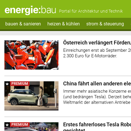
Portal für Architektur und Technik
bauen & sanieren
heizen & kühlen
strom & steuerung
Österreich verlängert Förder
Einreichungen erst ab September 20
2.300 Euro für E-Motorräder.
China fährt allen anderen el
PREMIUM
Immer mehr asiatische Konzerne er
(und bedrängen Tesla). Derzeit be
Weltmarkt der alternativen Antriebe 
Erstes fahrerloses Tesla Robo
PREMIUM
gesichtet