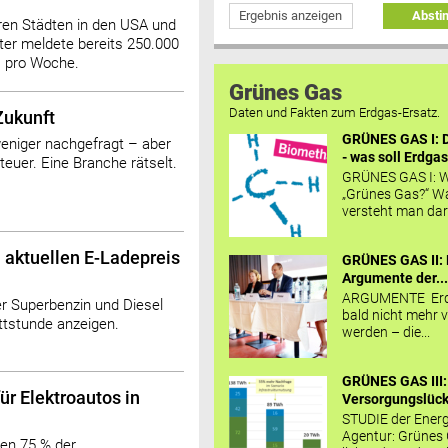
Ergebnis anzeigen
Abst
eren Städten in den USA und
ter meldete bereits 250.000
– pro Woche.
Grünes Gas
Daten und Fakten zum Erdgas-Ersatz.
Zukunft
GRÜNES GAS I: D
eniger nachgefragt – aber
- was soll Erdgas
teuer. Eine Branche rätselt.
GRÜNES GAS I: W
„Grünes Gas?“ W
versteht man daru
 aktuellen E-Ladepreis
GRÜNES GAS II: 
Argumente der..
ARGUMENTE Erd
er Superbenzin und Diesel
bald nicht mehr v
ttstunde anzeigen.
werden – die...
GRÜNES GAS III:
ür Elektroautos in
Versorgungslücke
STUDIE der Energ
Agentur: Grünes
en 75 % der