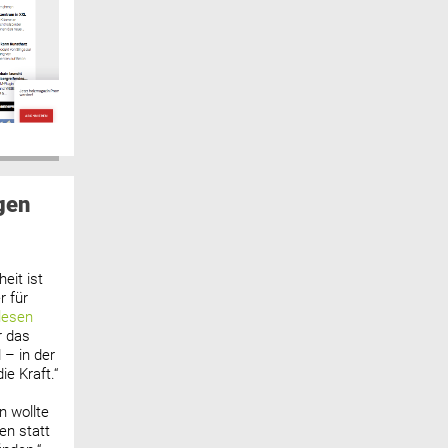
gen
eit ist
 für
lesen
r das
 – in der
ie Kraft.“
n wollte
n statt