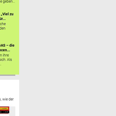
ie geben...
„Viel zu
r...
sche
 den
AS – die
cen...
n ihre
sich. Als
.
, wie der