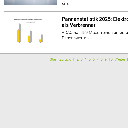
sind.
Pannenstatistik 2025: Elektr
als Verbrenner
ADAC hat 159 Modellreihen untersuc
Pannenwerten.
Start
Zurück
1
2
3
4
5
6
7
8
9
10
Weiter