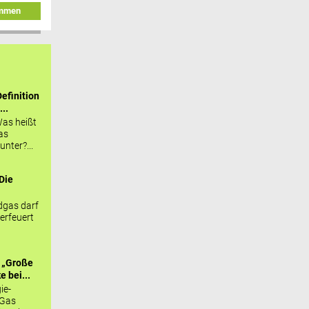
immen
efinition
...
as heißt
as
nter?...
Die
.
gas darf
erfeuert
 „Große
 bei...
ie-
 Gas