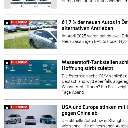
Europa verkauften Autos werden i
61,7 % der neuen Autos in Ös
PREMIUM
alternativen Antrieben
Im April 2025 waren schon zwei Drit
Neuzulassungen E-Autos oder Hybr
Wasserstoff-Tankstellen schl
PREMIUM
Hoffnung stirbt zuletzt
Die österreichische OMV schließt all
Deutschland wird ebenfalls abgereg
Wasserstoff-Traum? Ein Blick zeigt: 
Tage Abend.
USA und Europa stinken mit 
PREMIUM
gegen China ab
Die aktuelle Autoshow in Shanghai m
wie schnell die chinesischen Autob