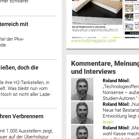
mmer schwerer.
terreich mit
tel der Pkw-
www.holzmagazin.com
ide.
Kommentare, Meinun
ießen, doch die
und Interviews
Roland Mösl
:
e ihre H2-Tankstellen, in
„Technologieoffenh
elt. Was bleibt nun vom
Nonsense – außer
Noch ist nicht aller Lade-
Studien-Autoren.“
Roland Mösl
:
„Nu
Neue hat Bestand
Entwicklung liegt d
ihren Verbrennern
lesen
Roland Mösl
:
„Ma
it 1.000 Ausstellern zeigt,
wohl Kasse mache
auer auf der Überholspur