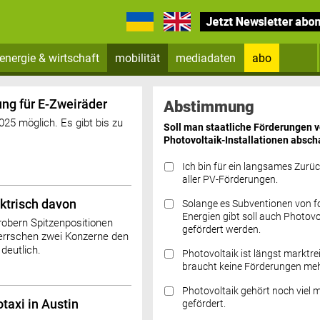
energie & wirtschaft
mobilität
mediadaten
abo
Zum Newsletter anmelden
ung für E-Zweiräder
Abstimmung
25 möglich. Es gibt bis zu
Soll man staatliche Förderungen 
Photovoltaik-Installationen absch
Ich bin für ein langsames Zurü
aller PV-Förderungen.
ektrisch davon
Solange es Subventionen von fo
Datenschutz FAQs
Energien gibt soll auch Photovo
obern Spitzenpositionen
gefördert werden.
herrschen zwei Konzerne den
deutlich.
Photovoltaik ist längst marktre
braucht keine Förderungen meh
Photovoltaik gehört noch viel 
taxi in Austin
gefördert.