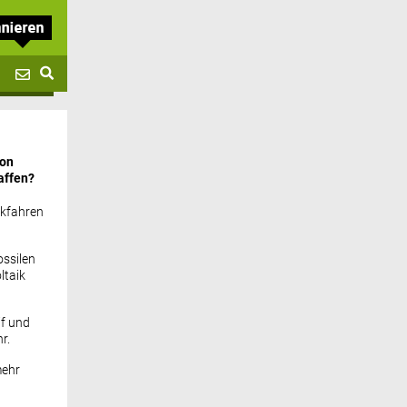
von
affen?
ckfahren
ssilen
ltaik
if und
r.
mehr