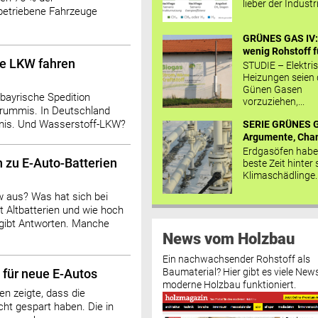
lieber der Industr
betriebene Fahrzeuge
GRÜNES GAS IV: 
wenig Rohstoff fü
ue LKW fahren
STUDIE – Elektri
Heizungen seien
Günen Gasen
bayrische Spedition
vorzuziehen,...
rummis. In Deutschland
mis. Und Wasserstoff-LKW?
SERIE GRÜNES G
Argumente, Chan
Erdgasöfen habe
 zu E-Auto-Batterien
beste Zeit hinter 
Klimaschädlinge..
w aus? Was hat sich bei
t Altbatterien und wie hoch
I gibt Antworten. Manche
News vom Holzbau
Ein nachwachsender Rohstoff als
Baumaterial? Hier gibt es viele News
für neue E-Autos
moderne Holzbau funktioniert.
n zeigte, dass die
icht gespart haben. Die in