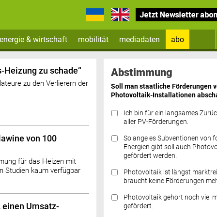
energie & wirtschaft
mobilität
mediadaten
abo
Zum Newsletter anmelden
ts-Heizung zu schade“
Abstimmung
teure zu den Verlierern der
Soll man staatliche Förderungen 
Photovoltaik-Installationen absch
Ich bin für ein langsames Zurü
aller PV-Förderungen.
lawine von 100
Solange es Subventionen von fo
Datenschutz FAQs
Energien gibt soll auch Photovo
gefördert werden.
ung für das Heizen mit
 Studien kaum verfügbar
Photovoltaik ist längst marktre
braucht keine Förderungen meh
Photovoltaik gehört noch viel 
 einen Umsatz-
gefördert.