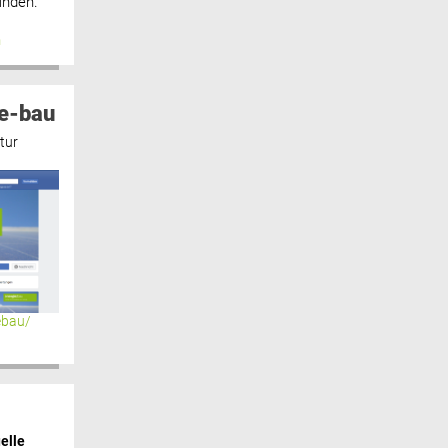
inden.“
n
e-bau
tur
ebau/
elle