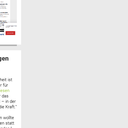
gen
eit ist
 für
lesen
r das
 – in der
ie Kraft.“
n wollte
n statt