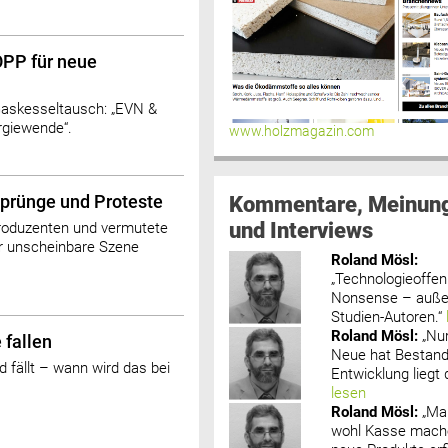
OPP für neue
 Gaskesseltausch: „EVN &
rgiewende“.
www.holzmagazin.com
Kommentare, Meinun
sprünge und Proteste
und Interviews
roduzenten und vermutete
er unscheinbare Szene
Roland Mösl
:
„Technologieoffenh
Nonsense – außer
Studien-Autoren.“
Roland Mösl
:
„Nu
 fallen
Neue hat Bestand
d fällt – wann wird das bei
Entwicklung liegt d
lesen
Roland Mösl
:
„Ma
wohl Kasse mache