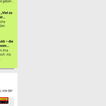
ie geben...
„Viel zu
r...
sche
 den
AS – die
cen...
n ihre
sich. Als
.
, wie der