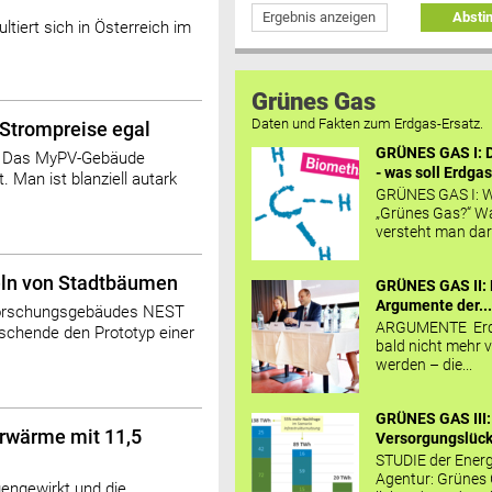
Ergebnis anzeigen
Abst
iert sich in Österreich im
Grünes Gas
Daten und Fakten zum Erdgas-Ersatz.
 Strompreise egal
GRÜNES GAS I: D
? Das MyPV-Gebäude
- was soll Erdgas
. Man ist blanziell autark
GRÜNES GAS I: W
„Grünes Gas?“ W
versteht man daru
eln von Stadtbäumen
GRÜNES GAS II: 
Argumente der..
Forschungsgebäudes NEST
ARGUMENTE Erd
schende den Prototyp einer
bald nicht mehr v
werden – die...
GRÜNES GAS III:
arwärme mit 11,5
Versorgungslücke
STUDIE der Energ
Agentur: Grünes
engewirkt und die