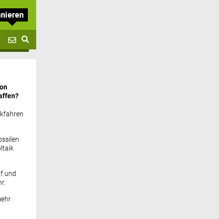
von
affen?
ckfahren
ssilen
ltaik
if und
r.
mehr