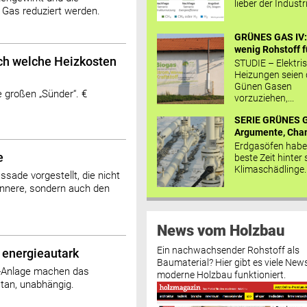
lieber der Industr
 Gas reduziert werden.
GRÜNES GAS IV: 
wenig Rohstoff fü
ch welche Heizkosten
STUDIE – Elektri
Heizungen seien
Günen Gasen
 großen „Sünder“. €
vorzuziehen,...
SERIE GRÜNES G
Argumente, Chan
Erdgasöfen habe
e
beste Zeit hinter 
Klimaschädlinge..
ssade vorgestellt, die nicht
nere, sondern auch den
News vom Holzbau
Ein nachwachsender Rohstoff als
t energieautark
Baumaterial? Hier gibt es viele News
-Anlage machen das
moderne Holzbau funktioniert.
tan, unabhängig.