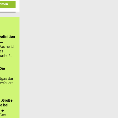
immen
efinition
...
as heißt
as
nter?...
Die
.
gas darf
erfeuert
 „Große
 bei...
ie-
 Gas