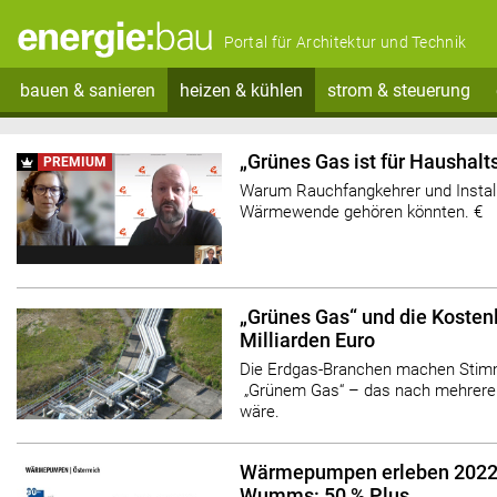
Portal für Architektur und Technik
bauen & sanieren
heizen & kühlen
strom & steuerung
„Grünes Gas ist für Haushal
PREMIUM
Warum Rauchfangkehrer und Installa
Wärmewende gehören könnten. €
„Grünes Gas“ und die Kosten
Milliarden Euro
Die Erdgas-Branchen machen Stimm
„Grünem Gas“ – das nach mehreren
wäre.
Wärmepumpen erleben 2022
Wumms: 50 % Plus