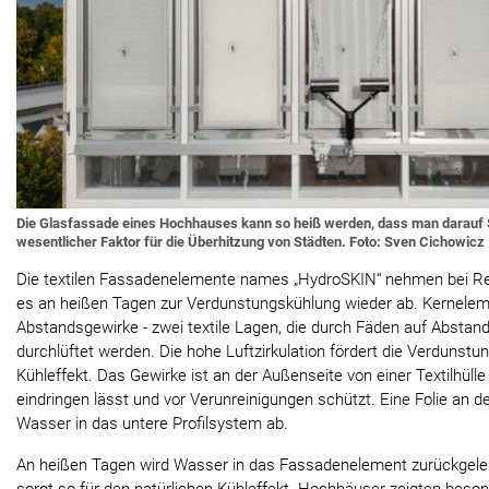
Die Glasfassade eines Hochhauses kann so heiß werden, dass man darauf S
wesentlicher Faktor für die Überhitzung von Städten. Foto: Sven Cichowicz
Die textilen Fassadenelemente names „HydroSKIN“ nehmen bei R
es an heißen Tagen zur Verdunstungskühlung wieder ab. Kerneleme
Abstandsgewirke - zwei textile Lagen, die durch Fäden auf Abstan
durchlüftet werden. Die hohe Luftzirkulation fördert die Verdunstu
Kühleffekt. Das Gewirke ist an der Außenseite von einer Textilhül
eindringen lässt und vor Verunreinigungen schützt. Eine Folie an de
Wasser in das untere Profilsystem ab.
An heißen Tagen wird Wasser in das Fassadenelement zurückgeleit