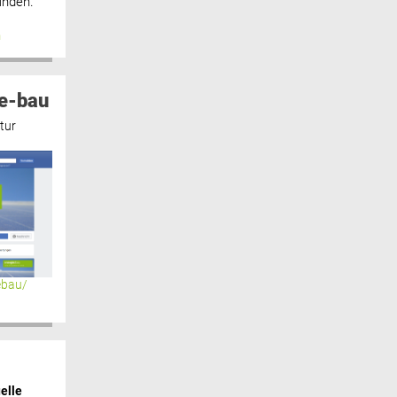
inden.“
n
e-bau
tur
ebau/
elle