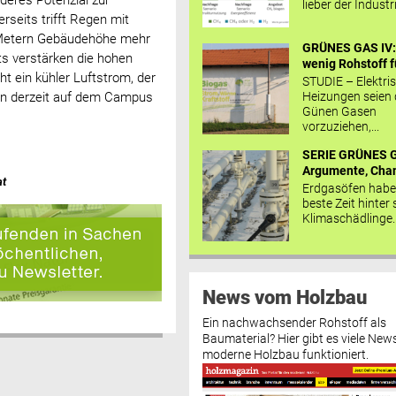
deres Potenzial zur
lieber der Industr
rseits trifft Regen mit
 Metern Gebäudehöhe mehr
GRÜNES GAS IV: 
s verstärken die hohen
wenig Rohstoff fü
t ein kühler Luftstrom, der
STUDIE – Elektri
Heizungen seien
en derzeit auf dem Campus
Günen Gasen
vorzuziehen,...
SERIE GRÜNES G
Argumente, Chan
at
Erdgasöfen habe
beste Zeit hinter 
Klimaschädlinge..
News vom Holzbau
Ein nachwachsender Rohstoff als
Baumaterial? Hier gibt es viele News
moderne Holzbau funktioniert.