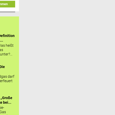
immen
efinition
...
as heißt
as
nter?...
Die
.
gas darf
erfeuert
 „Große
 bei...
ie-
 Gas