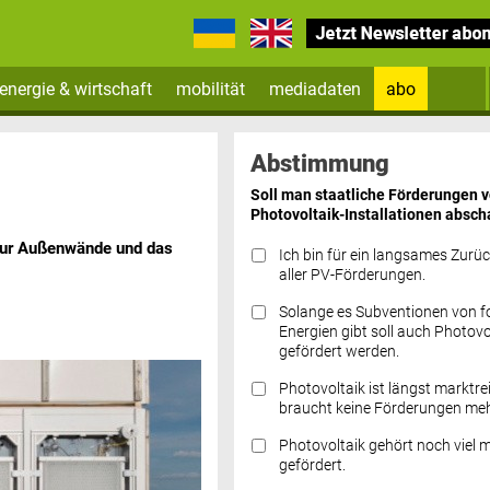
energie & wirtschaft
mobilität
mediadaten
abo
Zum Newsletter anmelden
Abstimmung
Soll man staatliche Förderungen 
Photovoltaik-Installationen absch
t nur Außenwände und das
Ich bin für ein langsames Zurü
aller PV-Förderungen.
Solange es Subventionen von fo
Datenschutz FAQs
Energien gibt soll auch Photovo
gefördert werden.
Photovoltaik ist längst marktre
braucht keine Förderungen meh
Photovoltaik gehört noch viel 
gefördert.