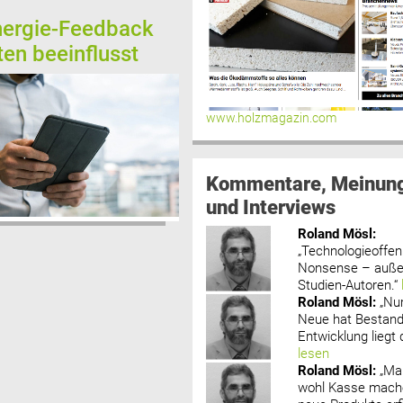
nergie-Feedback
ten beeinflusst
www.holzmagazin.com
Kommentare, Meinun
und Interviews
Roland Mösl
:
„Technologieoffenh
Nonsense – außer
Studien-Autoren.“
Roland Mösl
:
„Nu
Neue hat Bestand
Entwicklung liegt d
lesen
Roland Mösl
:
„Ma
wohl Kasse mache