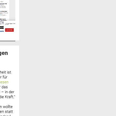
gen
eit ist
 für
lesen
r das
 – in der
ie Kraft.“
n wollte
n statt