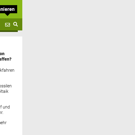
von
affen?
ckfahren
ssilen
ltaik
if und
r.
mehr