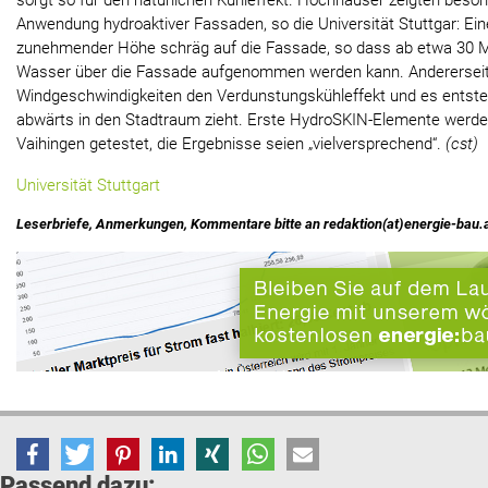
sorgt so für den natürlichen Kühleffekt. Hochhäuser zeigten beson
Anwendung hydroaktiver Fassaden, so die Universität Stuttgar: Eine
zunehmender Höhe schräg auf die Fassade, so dass ab etwa 30
Wasser über die Fassade aufgenommen werden kann. Andererseit
Windgeschwindigkeiten den Verdunstungskühleffekt und es entsteh
abwärts in den Stadtraum zieht. Erste HydroSKIN-Elemente werd
Vaihingen getestet, die Ergebnisse seien „vielversprechend“.
(cst)
Universität Stuttgart
Leserbriefe, Anmerkungen, Kommentare bitte an redaktion(at)energie-bau.
Passend dazu: