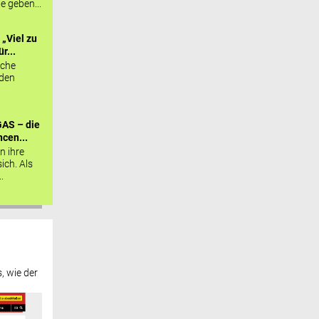
ie geben...
„Viel zu
r...
sche
 den
AS – die
cen...
n ihre
sich. Als
.
, wie der