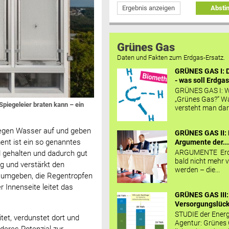
Ergebnis anzeigen
Abst
Grünes Gas
Daten und Fakten zum Erdgas-Ersatz.
GRÜNES GAS I: D
- was soll Erdgas
GRÜNES GAS I: W
„Grünes Gas?“ W
piegeleier braten kann – ein
versteht man daru
egen Wasser auf und geben
GRÜNES GAS II: 
nt ist ein so genanntes
Argumente der..
ARGUMENTE Erd
d gehalten und dadurch gut
bald nicht mehr v
ng und verstärkt den
werden – die...
le umgeben, die Regentropfen
r Innenseite leitet das
GRÜNES GAS III:
Versorgungslücke
STUDIE der Energ
et, verdunstet dort und
Agentur: Grünes