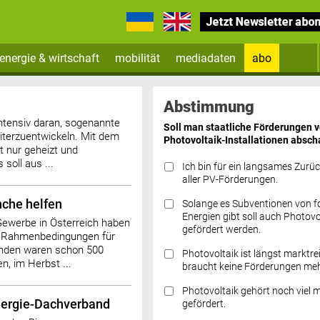
energie & wirtschaft
mobilität
mediadaten
abo
Zum Newsletter anmelden
Abstimmung
ntensiv daran, sogenannte
Soll man staatliche Förderungen 
eiterzuentwickeln. Mit dem
Photovoltaik-Installationen absch
t nur geheizt und
soll aus ...
Ich bin für ein langsames Zurü
aller PV-Förderungen.
nche helfen
Solange es Subventionen von fo
Datenschutz FAQs
Energien gibt soll auch Photovo
 Gewerbe in Österreich haben
gefördert werden.
e Rahmenbedingungen für
tunden waren schon 500
Photovoltaik ist längst marktre
 im Herbst ...
braucht keine Förderungen meh
Photovoltaik gehört noch viel 
nergie-Dachverband
gefördert.