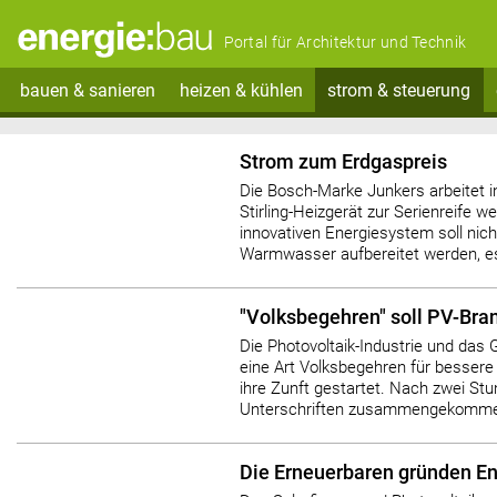
Portal für Architektur und Technik
bauen & sanieren
heizen & kühlen
strom & steuerung
Strom zum Erdgaspreis
Die Bosch-Marke Junkers arbeitet i
Stirling-Heizgerät zur Serienreife w
innovativen Energiesystem soll nich
Warmwasser aufbereitet werden, es 
"Volksbegehren" soll PV-Bra
Die Photovoltaik-Industrie und das
eine Art Volksbegehren für besser
ihre Zunft gestartet. Nach zwei S
Unterschriften zusammengekommen,
Die Erneuerbaren gründen E