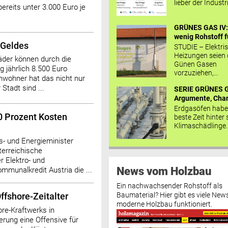
lieber der Industr
ereits unter 3.000 Euro je
GRÜNES GAS IV: 
wenig Rohstoff fü
 Geldes
STUDIE – Elektri
Heizungen seien
äder können durch die
Günen Gasen
 jährlich 8.500 Euro
vorzuziehen,...
inwohner hat das nicht nur
Stadt sind ...
SERIE GRÜNES G
Argumente, Chan
Erdgasöfen habe
 Prozent Kosten
beste Zeit hinter 
Klimaschädlinge..
s- und Energieminister
terreichische
 Elektro- und
News vom Holzbau
ommunalkredit Austria die ...
Ein nachwachsender Rohstoff als
Baumaterial? Hier gibt es viele News
ffshore-Zeitalter
moderne Holzbau funktioniert.
ore-Kraftwerks in
erung eine Offensive für