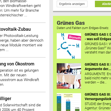
n, den Biomasse-
Ergebnis anzeigen
Abst
von Windkraftwerken geht
ven: Um mehr für Branche
erreichischer ...
Grünes Gas
Daten und Fakten zum Erdgas-Ersatz.
tovoltaik-Zubau
GRÜNES GAS I: D
er Photovoltaik-Leistung
- was soll Erdgas
Zwerge, haben aber dennoch
GRÜNES GAS I: W
 neue Module montiert wie
„Grünes Gas?“ W
em ...
versteht man daru
rung von Ökostrom
GRÜNES GAS II: 
Argumente der..
peration ist es gelungen
ARGUMENTE Erd
n. Mit der neuen
bald nicht mehr v
hussstrom aus Windkraft
werden – die...
en.
GRÜNES GAS III:
lliger
Versorgungslücke
STUDIE der Energ
Solarwirtschaft sind die
Agentur: Grünes
it 2006 um 40 Prozent