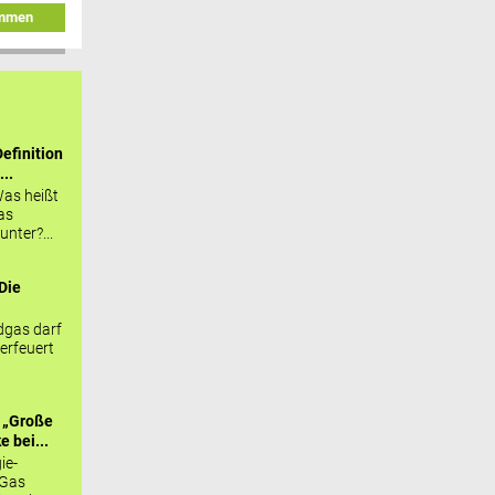
immen
efinition
...
as heißt
as
nter?...
Die
.
gas darf
erfeuert
 „Große
 bei...
ie-
 Gas