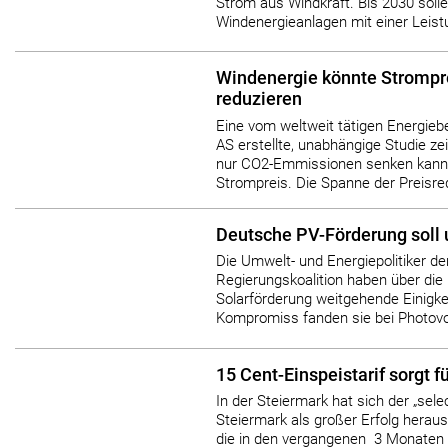
Strom aus Windkraft. Bis 2030 solle
Windenergieanlagen mit einer Leistu
Windenergie könnte Strompr
reduzieren
Eine vom weltweit tätigen Energie
AS erstellte, unabhängige Studie ze
nur CO2-Emmissionen senken kann
Strompreis. Die Spanne der Preisred
Deutsche PV-Förderung soll 
Die Umwelt- und Energiepolitiker d
Regierungskoalition haben über die
Solarförderung weitgehende Einigkei
Kompromiss fanden sie bei Photovolt
15 Cent-Einspeistarif sorgt 
In der Steiermark hat sich der „selec
Steiermark als großer Erfolg herausge
die in den vergangenen 3 Monaten 