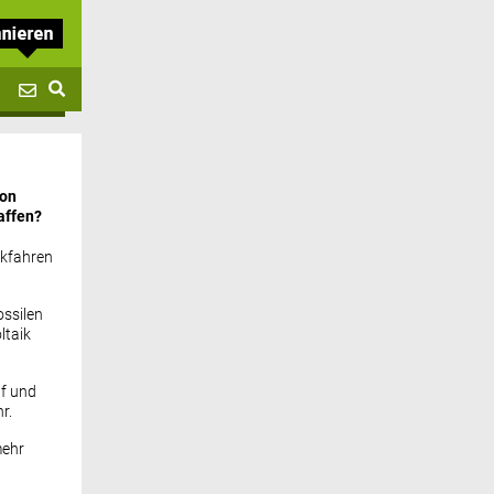
von
affen?
ckfahren
ssilen
ltaik
if und
r.
mehr