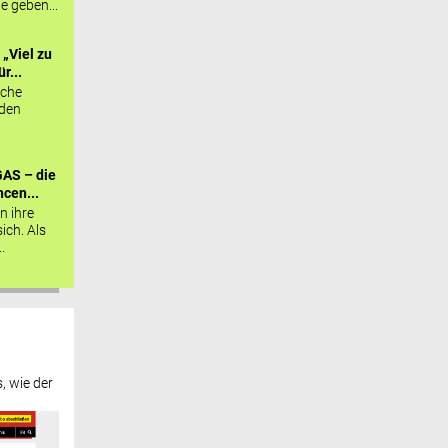
ie geben...
„Viel zu
r...
sche
 den
AS – die
cen...
n ihre
sich. Als
.
, wie der