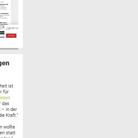
gen
eit ist
 für
lesen
r das
 – in der
ie Kraft.“
n wollte
n statt