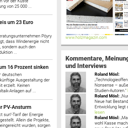
n vor der Küste
ng von 25 000 ...
eis um 23 Euro
beratungsunternehmen Pöyry
www.holzmagazin.com
igt, dass Windenergie nicht
, sondern auch den
uktion ...
Kommentare, Meinun
und Interviews
um 16 Prozent sinken
Roland Mösl
:
er deutschen
„Technologieoffenh
 künftige Ausgestaltung der
Nonsense – außer
t erzielt. Keinen
Studien-Autoren.“
aik-Anlagen auf ...
Roland Mösl
:
„Nu
Neue hat Bestand
Entwicklung liegt d
für PV-Ansturm
lesen
t sun“-Tarif der Energie
Roland Mösl
:
„Ma
stellt. Allein die Projekte,
wohl Kasse mache
eingereicht wurden, sorgen