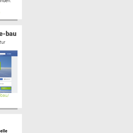
inden.“
n
e-bau
tur
ebau/
elle