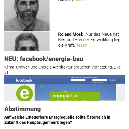
Roland Mösl
:
„Nur das Neue hat
Bestand – in der Entwicklung liegt
die Kraft.“
lesen
NEU: facebook/energie-bau
Klima, Umwelt und Energie-Architektur brauchen Vernetzung. Like
us!
Roland Mösl
:
„Man wollte wohl
Kasse machen statt neue Produkte
erfinden.“
lesen
Abstimmung
Auf welche Erneuerbare Energiequelle sollte Österreich in
Zukunft das Hauptaugenmerk legen?
Hier geht’s zu allen Kommentaren