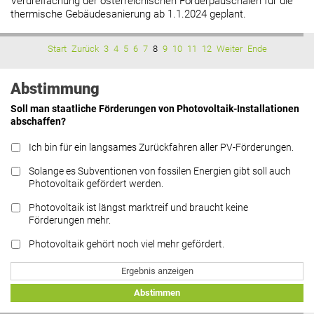
Verdreifachung der österreichischen Förderpauschalen für die
thermische Gebäudesanierung ab 1.1.2024 geplant.
Start
Zurück
3
4
5
6
7
8
9
10
11
12
Weiter
Ende
Abstimmung
Soll man staatliche Förderungen von Photovoltaik-Installationen
abschaffen?
Ich bin für ein langsames Zurückfahren aller PV-Förderungen.
Solange es Subventionen von fossilen Energien gibt soll auch
Photovoltaik gefördert werden.
Photovoltaik ist längst marktreif und braucht keine
Förderungen mehr.
Photovoltaik gehört noch viel mehr gefördert.
Ergebnis anzeigen
Abstimmen