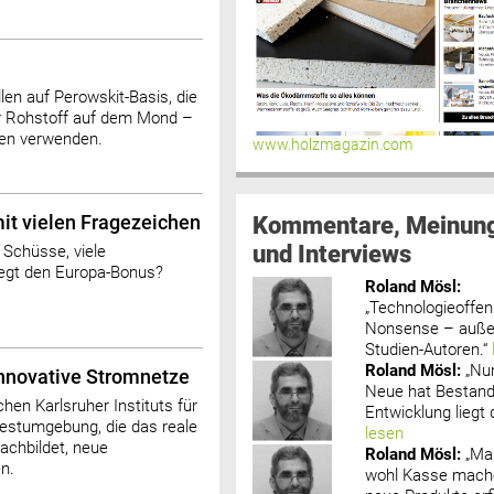
len auf Perowskit-Basis, die
er Rohstoff auf dem Mond –
ten verwenden.
www.holzmagazin.com
Kommentare, Meinun
it vielen Fragezeichen
und Interviews
 Schüsse, viele
iegt den Europa-Bonus?
Roland Mösl
:
„Technologieoffenh
Nonsense – außer
Studien-Autoren.“
Roland Mösl
:
„Nu
innovative Stromnetze
Neue hat Bestand
en Karlsruher Instituts für
Entwicklung liegt d
 Testumgebung, die das reale
lesen
achbildet, neue
Roland Mösl
:
„Ma
n.
wohl Kasse mache