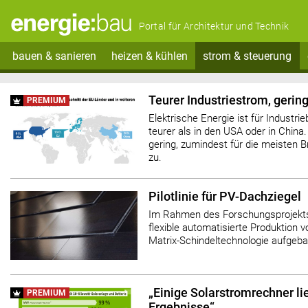
Portal für Architektur und Technik
bauen & sanieren
heizen & kühlen
strom & steuerung
Teurer Industriestrom, gerin
PREMIUM
Elektrische Energie ist für Industrie
teurer als in den USA oder in China.
gering, zumindest für die meisten B
zu.
Pilotlinie für PV-Dachziegel
Im Rahmen des Forschungsprojekts
flexible automatisierte Produktion 
Matrix-Schindeltechnologie aufgeba
„Einige Solarstromrechner li
PREMIUM
Ergebnisse“