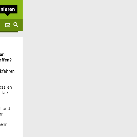
von
affen?
ckfahren
ssilen
ltaik
if und
r.
mehr