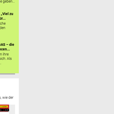
ie geben...
„Viel zu
r...
sche
 den
AS – die
cen...
n ihre
sich. Als
.
, wie der