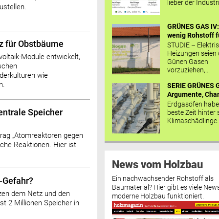
lieber der Industr
ustellen.
GRÜNES GAS IV: 
wenig Rohstoff fü
z für Obstbäume
STUDIE – Elektri
Heizungen seien
oltaik-Module entwickelt,
Günen Gasen
ischen
vorzuziehen,...
erkulturen wie
n.
SERIE GRÜNES G
Argumente, Chan
Erdgasöfen habe
entrale Speicher
beste Zeit hinter 
Klimaschädlinge..
rag „Atomreaktoren gegen
iche Reaktionen. Hier ist
News vom Holzbau
Ein nachwachsender Rohstoff als
t-Gefahr?
Baumaterial? Hier gibt es viele News
zen dem Netz und den
moderne Holzbau funktioniert.
t 2 Millionen Speicher in