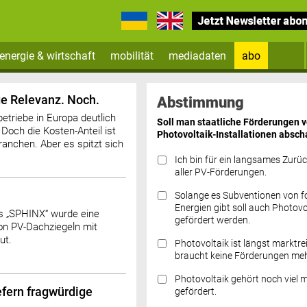
energie & wirtschaft
mobilität
mediadaten
abo
Zum Newsletter anmelden
ge Relevanz. Noch.
Abstimmung
betriebe in Europa deutlich
Soll man staatliche Förderungen 
 Doch die Kosten-Anteil ist
Photovoltaik-Installationen absch
ranchen. Aber es spitzt sich
Ich bin für ein langsames Zurü
aller PV-Förderungen.
Solange es Subventionen von fo
Datenschutz FAQs
Energien gibt soll auch Photovo
 „SPHINX“ wurde eine
gefördert werden.
von PV-Dachziegeln mit
ut.
Photovoltaik ist längst marktre
braucht keine Förderungen meh
Photovoltaik gehört noch viel 
efern fragwürdige
gefördert.