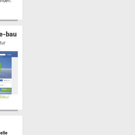
inden.“
n
e-bau
tur
ebau/
elle