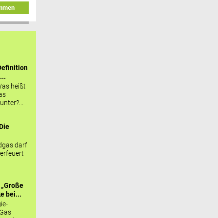
immen
efinition
...
as heißt
as
nter?...
Die
.
gas darf
erfeuert
 „Große
 bei...
ie-
 Gas