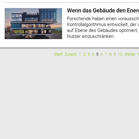
Wenn das Gebäude den Energ
Forschende haben einen voraussc
Kontrollalgorithmus entwickelt, d
auf Ebene des Gebäudes optimiert,
Nutzer einzuschränken.
Start
Zurück
1
2
3
4
5
6
7
8
9
10
Weiter