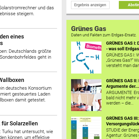
Ergebnis anzeigen
Abst
r Solarstromrechner und das
ebnisse steigern.
Grünes Gas
Daten und Fakten zum Erdgas-Ersatz.
den eines
s
GRÜNES GAS I: D
- was soll Erdgas
ben: Deutschlands größte
GRÜNES GAS I: W
 Sondenbohrfeldes geht in
„Grünes Gas?“ W
versteht man daru
 Wallboxen
GRÜNES GAS II: 
Argumente der..
 ein deutsches Konsortium
ARGUMENTE Erd
timiert gesteuertes Laden
bald nicht mehr v
lboxen damit getestet.
werden – die...
GRÜNES GAS III:
für Solarzellen
Versorgungslücke
STUDIE der Energ
 Turku hat untersucht, wie
Agentur: Grünes
rden können, um effektive