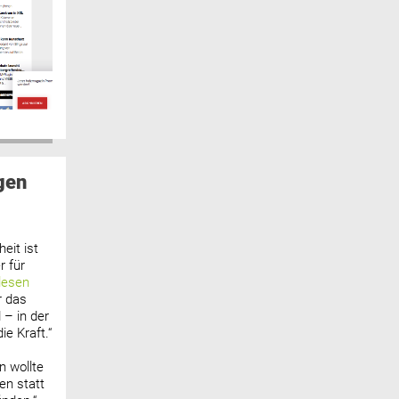
gen
eit ist
 für
lesen
r das
 – in der
ie Kraft.“
n wollte
n statt