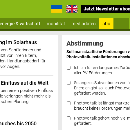
energie & wirtschaft
mobilität
mediadaten
abo
Zum Newsletter anmelden
g im Solarhaus
Abstimmung
 von Schülerinnen und
Soll man staatliche Förderungen 
tzt von ihren Eltern,
Photovoltaik-Installationen absch
den Handlungsbedarf für
 vor Augen.
Ich bin für ein langsames Zurü
aller PV-Förderungen.
n Einfluss auf die Welt
Solange es Subventionen von fo
Datenschutz FAQs
Energien gibt soll auch Photovo
ben einen positiven Einfluss
gefördert werden.
ie verlangen nicht mehr als
isschen Planung.
Photovoltaik ist längst marktre
braucht keine Förderungen meh
Photovoltaik gehört noch viel 
auches bis 2050
gefördert.