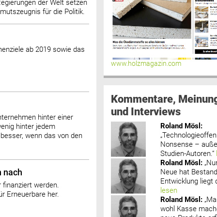
egierungen der Welt setzen
mutszeugnis für die Politik.
henziele ab 2019 sowie das
www.holzmagazin.com
Kommentare, Meinun
und Interviews
ternehmen hinter einer
Roland Mösl
:
enig hinter jedem
„Technologieoffenh
 besser, wenn das von den
Nonsense – außer
Studien-Autoren.“
Roland Mösl
:
„Nu
Neue hat Bestand
n nach
Entwicklung liegt d
r finanziert werden.
lesen
r Erneuerbare her.
Roland Mösl
:
„Ma
wohl Kasse mache