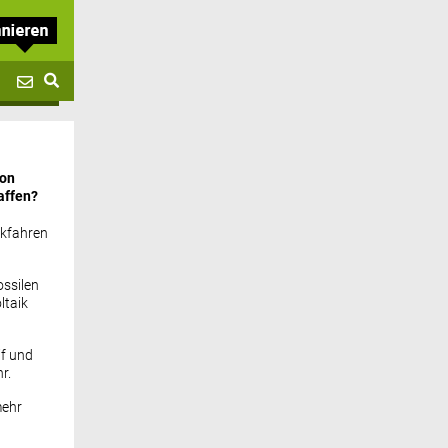
von
affen?
ckfahren
ssilen
ltaik
if und
r.
mehr