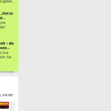
ie geben...
„Viel zu
r...
sche
 den
AS – die
cen...
n ihre
sich. Als
.
, wie der