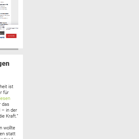
gen
eit ist
 für
lesen
r das
 – in der
ie Kraft.“
n wollte
n statt