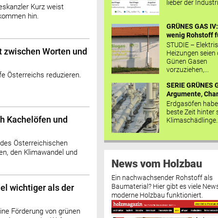
lieber der Industr
eskanzler Kurz weist
kommen hin.
GRÜNES GAS IV: 
wenig Rohstoff fü
STUDIE – Elektri
t zwischen Worten und
Heizungen seien
Günen Gasen
vorzuziehen,...
fe Österreichs reduzieren.
SERIE GRÜNES G
Argumente, Chan
Erdgasöfen habe
beste Zeit hinter 
ch Kachelöfen und
Klimaschädlinge..
 des Österreichischen
en, den Klimawandel und
News vom Holzbau
Ein nachwachsender Rohstoff als
Baumaterial? Hier gibt es viele News
l wichtiger als der
moderne Holzbau funktioniert.
eine Förderung von grünen