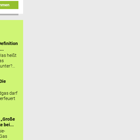
immen
efinition
...
as heißt
as
nter?...
Die
.
gas darf
erfeuert
 „Große
 bei...
ie-
 Gas