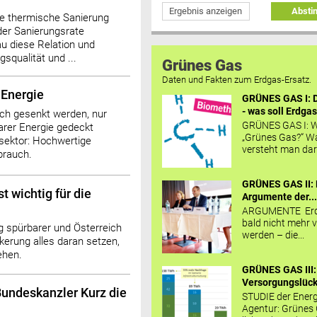
Ergebnis anzeigen
Abst
ie thermische Sanierung
der Sanierungsrate
nau diese Relation und
qualität und ...
Grünes Gas
Daten und Fakten zum Erdgas-Ersatz.
 Energie
GRÜNES GAS I: D
- was soll Erdgas
ch gesenkt werden, nur
GRÜNES GAS I: W
arer Energie gedeckt
„Grünes Gas?“ W
sektor: Hochwertige
versteht man daru
brauch.
GRÜNES GAS II: 
t wichtig für die
Argumente der..
ARGUMENTE Erd
bald nicht mehr v
g spürbarer und Österreich
werden – die...
erung alles daran setzen,
iehen.
GRÜNES GAS III:
Versorgungslücke
Bundeskanzler Kurz die
STUDIE der Energ
Agentur: Grünes