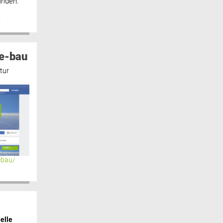
inden.“
n
e-bau
tur
ebau/
elle