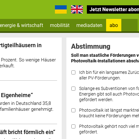
energie & wirtschaft
mobilität
mediadaten
abo
Zum Newsletter anmelden
tigteilhäusern in
Abstimmung
Soll man staatliche Förderungen 
 Prozent. So wenige Häuser
Photovoltaik-Installationen absch
erkauft.
Ich bin für ein langsames Zurü
aller PV-Förderungen.
Solange es Subventionen von fo
Datenschutz FAQs
Energien gibt soll auch Photovo
 Eigenheime“
gefördert werden.
den in Deutschland 35,8
ifamilienhäuser genehmigt.
Photovoltaik ist längst marktre
braucht keine Förderungen meh
Photovoltaik gehört noch viel 
ft bricht förmlich ein“
gefördert.