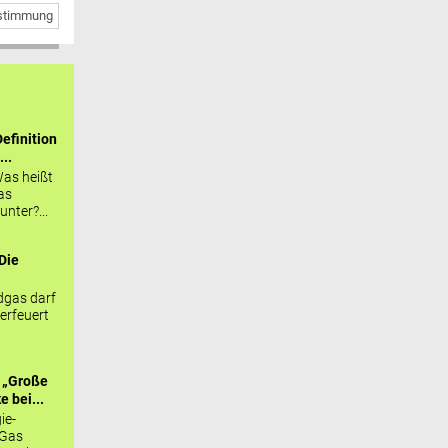
bstimmung
efinition
...
as heißt
as
nter?...
Die
.
gas darf
erfeuert
 „Große
 bei...
ie-
 Gas