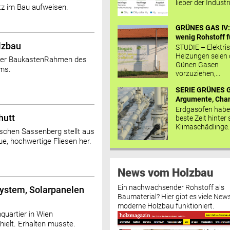
lieber der Industr
tz im Bau aufweisen.
GRÜNES GAS IV: 
wenig Rohstoff fü
lzbau
STUDIE – Elektri
Heizungen seien
scher BaukastenRahmen des
Günen Gasen
ms.
vorzuziehen,...
SERIE GRÜNES G
Argumente, Chan
Erdgasöfen habe
hutt
beste Zeit hinter 
Klimaschädlinge..
schen Sassenberg stellt aus
e, hochwertige Fliesen her.
News vom Holzbau
Ein nachwachsender Rohstoff als
ystem, Solarpanelen
Baumaterial? Hier gibt es viele News
moderne Holzbau funktioniert.
uartier in Wien
hielt. Erhalten musste.