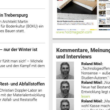
in Treberspurg
n Architekt Martin
 für Bodenkultur (BOKU) ein
s Bauen statt.
www.holzmagazin.com
Kommentare, Meinun
 nur der Winter ist
und Interviews
er fühlt man sich“ – Michele
Roland Mösl
:
ouse und den Kampf mit dem
„Technologieoffenh
Nonsense – außer
Studien-Autoren.“
Roland Mösl
:
„Nu
est- und Abfallstoffen
Neue hat Bestand
Christian Doppler-Labor an
Entwicklung liegt d
 mit der Materialentwicklung
lesen
r Abfall- und Reststoffe
Roland Mösl
:
„Ma
wohl Kasse mache