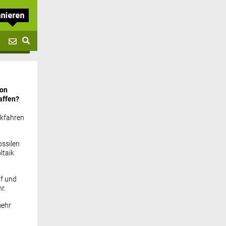
von
affen?
ckfahren
ssilen
ltaik
if und
r.
mehr