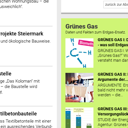
tschen Wohnungsbau – die
zurück zur A
usweichlich“.
Grünes Gas
Daten und Fakten zum Erdgas-Ersatz.
rojekte Steiermark
GRÜNES GAS I: D
te und ökologische Bauweise.
- was soll Erdgas
GRÜNES GAS I: W
„Grünes Gas?“ W
versteht man daru
telle
GRÜNES GAS II: 
Argumente der..
age „Das Koloman“ mit
ARGUMENTE Erd
 die Baustelle wird
bald nicht mehr v
t.
werden – die...
GRÜNES GAS III:
tilbetonbauteile
Versorgungslücke
STUDIE der Energ
 Textilbetonteile mit einer
Agentur: Grünes
ein ausreichendes Verbund-