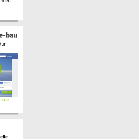
inden.“
n
e-bau
tur
ebau/
elle