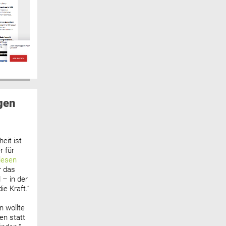
gen
eit ist
 für
lesen
r das
 – in der
ie Kraft.“
n wollte
n statt