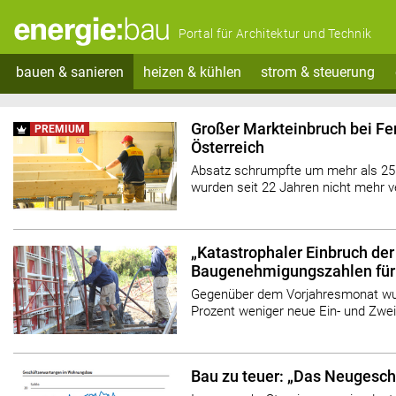
Portal für Architektur und Technik
bauen & sanieren
heizen & kühlen
strom & steuerung
Großer Markteinbruch bei Fer
PREMIUM
Österreich
Absatz schrumpfte um mehr als 25
wurden seit 22 Jahren nicht mehr v
„Katastrophaler Einbruch der
Baugenehmigungszahlen für
Gegenüber dem Vorjahresmonat wur
Prozent weniger neue Ein- und Zwe
Bau zu teuer: „Das Neugeschä