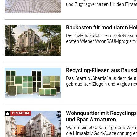
und Zugtragverhalten für den Einsa
Baukasten für modularen Ho
Der 4x4-Holzpilot – ein prototypi
ersten Wiener WohnBAUMprogram
Recycling-Fliesen aus Bausc
Das Startup „Shards“ aus dem deut
gebrauchten Ziegeln und Altglas neu
Wohnquartier mit Recyclings
PREMIUM
und Spar-Armaturen
Warum ein 30.000 m2 großes Wohnq
die klimaaktiv Gold-Auszeichnung er