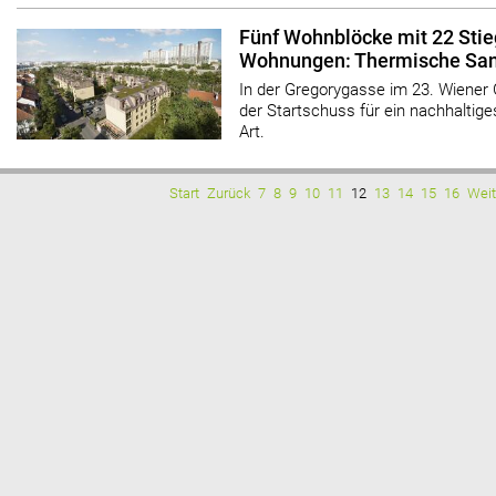
Fünf Wohnblöcke mit 22 Sti
Wohnungen: Thermische San
In der Gregorygasse im 23. Wiener 
der Startschuss für ein nachhaltig
Art.
Start
Zurück
7
8
9
10
11
12
13
14
15
16
Weit