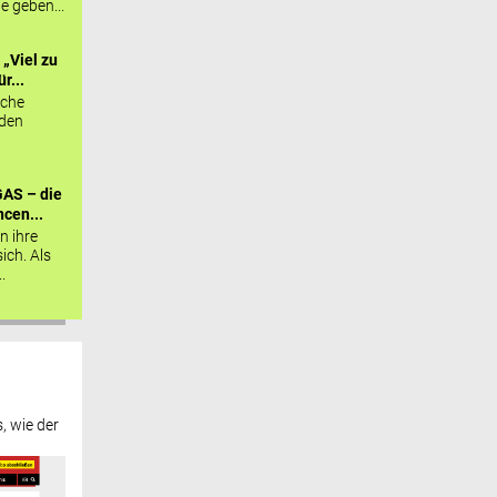
ie geben...
„Viel zu
r...
sche
 den
AS – die
cen...
n ihre
sich. Als
.
, wie der