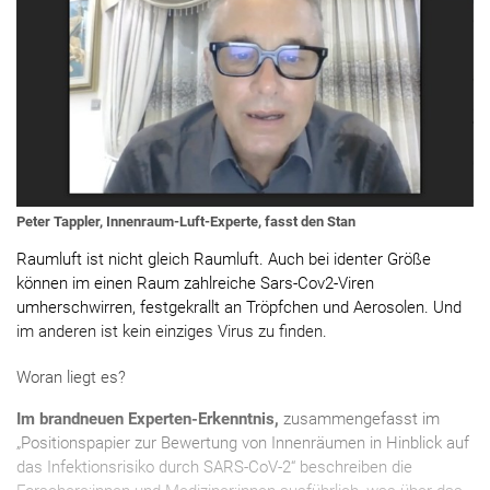
Peter Tappler, Innenraum-Luft-Experte, fasst den Stan
Raumluft ist nicht gleich Raumluft. Auch bei identer Größe
können im einen Raum zahlreiche Sars-Cov2-Viren
umherschwirren, festgekrallt an Tröpfchen und Aerosolen. Und
im anderen ist kein einziges Virus zu finden.
Woran liegt es?
Im brandneuen Experten-Erkenntnis,
zusammengefasst im
„Positionspapier zur Bewertung von Innenräumen in Hinblick auf
das Infektionsrisiko durch SARS-CoV-2“ beschreiben die