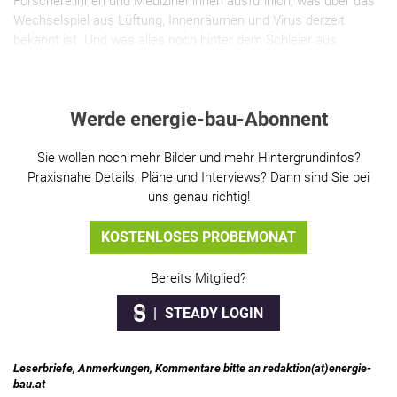
Forschere:innen und Mediziner:innen ausführlich, was über das
Wechselspiel aus Lüftung, Innenräumen und Virus derzeit
bekannt ist. Und was alles noch hinter dem Schleier aus
Ansteckung und Immunität versteckt ist.
Werde energie-bau-Abonnent
Sie wollen noch mehr Bilder und mehr Hintergrundinfos?
Praxisnahe Details, Pläne und Interviews? Dann sind Sie bei
uns genau richtig!
KOSTENLOSES PROBEMONAT
Bereits Mitglied?
STEADY LOGIN
Leserbriefe, Anmerkungen, Kommentare bitte an redaktion(at)energie-
bau.at