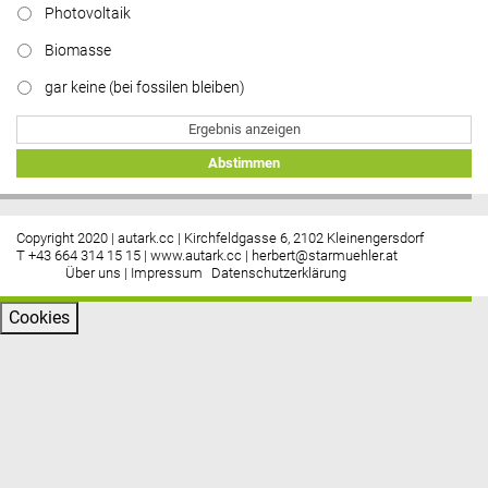
Photovoltaik
Biomasse
gar keine (bei fossilen bleiben)
Ergebnis anzeigen
Abstimmen
Copyright 2020 | autark.cc | Kirchfeldgasse 6, 2102 Kleinengersdorf
T +43 664 314 15 15 |
www.autark.cc
|
herbert@starmuehler.at
Über uns
|
Impressum
Datenschutzerklärung
Cookies