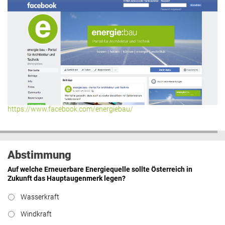
Roland Mösl
:
„Man wollte wohl
Kasse machen statt neue Produkte
erfinden.“
lesen
Hier geht’s zu allen Kommentaren
https://www.facebook.com/energiebau/
Abstimmung
Auf welche Erneuerbare Energiequelle sollte Österreich in
Zukunft das Hauptaugenmerk legen?
Wasserkraft
Windkraft