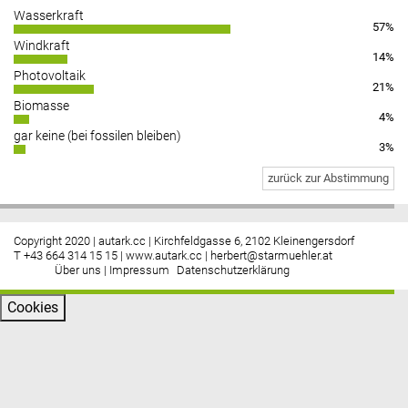
Wasserkraft
57%
https://www.facebook.com/energiebau/
Windkraft
14%
Photovoltaik
21%
Biomasse
4%
gar keine (bei fossilen bleiben)
3%
zurück zur Abstimmung
Copyright 2020 | autark.cc | Kirchfeldgasse 6, 2102 Kleinengersdorf
T +43 664 314 15 15 |
www.autark.cc
|
herbert@starmuehler.at
Über uns
|
Impressum
Datenschutzerklärung
Cookies