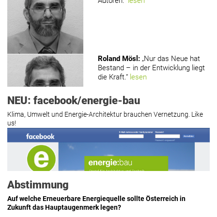
Autoren.“
lesen
Roland Mösl
:
„Nur das Neue hat
Bestand – in der Entwicklung liegt
die Kraft.“
lesen
NEU: facebook/energie-bau
Klima, Umwelt und Energie-Architektur brauchen Vernetzung. Like
us!
Roland Mösl
:
„Man wollte wohl
Kasse machen statt neue Produkte
erfinden.“
lesen
Abstimmung
Auf welche Erneuerbare Energiequelle sollte Österreich in
Zukunft das Hauptaugenmerk legen?
Hier geht’s zu allen Kommentaren