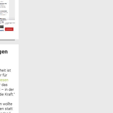
gen
eit ist
 für
lesen
r das
 – in der
ie Kraft.“
n wollte
n statt