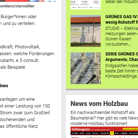
lieber der Industr
 sentiero/starmühler
 Bürger*innen oder
GRÜNES GAS IV: 
wenig Rohstoff fü
 und zu verteilen.
STUDIE – Elektri
Heizungen seien
Günen Gasen
vorzuziehen,...
kraft, Photovoltaik,
lassen, welche Forderungen
SERIE GRÜNES G
Argumente, Chan
ubarth, e 3 consult,
Erdgasöfen habe
als Beispiele
beste Zeit hinter 
Klimaschädlinge..
ines
ebsanlagen um eine
News vom Holzbau
it einer Leistung von 150
Ein nachwachsender Rohstoff als
 Strom zwar zum Großteil
Baumaterial? Hier gibt es viele News
n Wochenenden und
moderne Holzbau funktioniert.
as öffentliche Netz