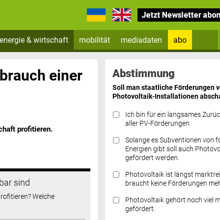
energie & wirtschaft
mobilität
mediadaten
abo
Zum Newsletter anmelden
brauch einer
Abstimmung
Soll man staatliche Förderungen 
Photovoltaik-Installationen absch
Ich bin für ein langsames Zurü
aller PV-Förderungen.
aft profitieren.
Solange es Subventionen von fo
Datenschutz FAQs
Energien gibt soll auch Photovo
gefördert werden.
Photovoltaik ist längst marktre
bar sind
braucht keine Förderungen meh
rofitieren? Welche
Photovoltaik gehört noch viel 
gefördert.