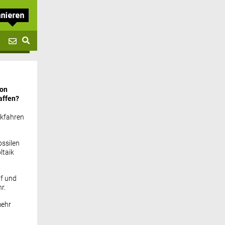
von
affen?
ckfahren
ssilen
ltaik
if und
r.
mehr