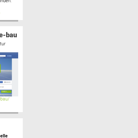
inden.“
n
e-bau
tur
ebau/
elle