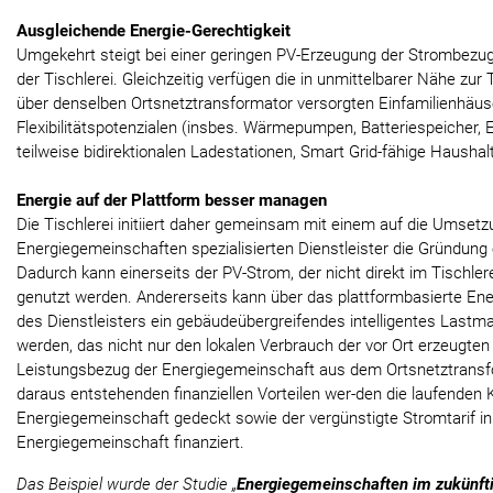
Ausgleichende Energie-Gerechtigkeit
Umgekehrt steigt bei einer geringen PV-Erzeugung der Strombezug
der Tischlerei. Gleichzeitig verfügen die in unmittelbarer Nähe zur 
über denselben Ortsnetztransformator versorgten Einfamilienhäus
Flexibilitätspotenzialen (insbes. Wärmepumpen, Batteriespeicher, 
teilweise bidirektionalen Ladestationen, Smart Grid-fähige Haushal
Energie auf der Plattform besser managen
Die Tischlerei initiiert daher gemeinsam mit einem auf die Umsetz
Energiegemeinschaften spezialisierten Dienstleister die Gründung
Dadurch kann einerseits der PV-Strom, der nicht direkt im Tischlere
genutzt werden. Andererseits kann über das plattformbasierte 
des Dienstleisters ein gebäudeübergreifendes intelligentes Las
werden, das nicht nur den lokalen Verbrauch der vor Ort erzeugte
Leistungsbezug der Energiegemeinschaft aus dem Ortsnetztransfo
daraus entstehenden finanziellen Vorteilen wer-den die laufenden 
Energiegemeinschaft gedeckt sowie der vergünstigte Stromtarif in
Energiegemeinschaft finanziert.
Das Beispiel wurde der Studie „
Energiegemeinschaften im zukünfti