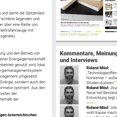
 und damit die Spitzenlast
Tischlerei liegenden und
er über eine Reihe von
Elektrofahrzeuge mit
www.holzmagazin.com
tsgeräte).
Kommentare, Meinun
ung und den Betrieb von
und Interviews
 einer Energiegemeinschaft.
ibetrieb genutzt wird, lokal
Roland Mösl
:
Energiemanagementsystem
„Technologieoffenh
tmanagement umgesetzt
Nonsense – außer
n Energie, sondern auch den
Studien-Autoren.“
Roland Mösl
:
„Nu
rmator optimiert. Aus den
Neue hat Bestand
Kosten der
Entwicklung liegt d
nerhalb der
lesen
Roland Mösl
:
„Ma
wohl Kasse mache
gen österreichischen