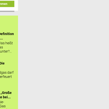
immen
efinition
...
as heißt
as
nter?...
Die
.
gas darf
erfeuert
 „Große
 bei...
ie-
 Gas