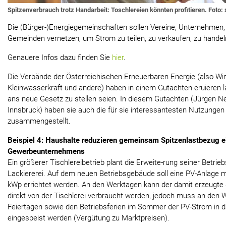
Spitzenverbrauch trotz Handarbeit: Toschlereien könnten profitieren. Foto:
Die (Bürger-)Energiegemeinschaften sollen Vereine, Unternehmen,
Gemeinden vernetzen, um Strom zu teilen, zu verkaufen, zu handeln
Genauere Infos dazu finden Sie
hier
.
Die Verbände der Österreichischen Erneuerbaren Energie (also Wind
Kleinwasserkraft und andere) haben in einem Gutachten eruieren 
ans neue Gesetz zu stellen seien. In diesem Gutachten (Jürgen Ne
Innsbruck) haben sie auch die für sie interessantesten Nutzungen 
zusammengestellt.
Beispiel 4: Haushalte reduzieren gemeinsam Spitzenlastbezug e
Gewerbeunternehmens
Ein größerer Tischlereibetrieb plant die Erweite-rung seiner Betri
Lackiererei. Auf dem neuen Betriebsgebäude soll eine PV-Anlage m
kWp errichtet werden. An den Werktagen kann der damit erzeugte
direkt von der Tischlerei verbraucht werden, jedoch muss an de
Feiertagen sowie den Betriebsferien im Sommer der PV-Strom in d
eingespeist werden (Vergütung zu Marktpreisen).