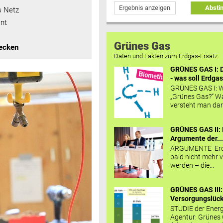
Ergebnis anzeigen
Abst
s Netz
nt
Grünes Gas
decken
Daten und Fakten zum Erdgas-Ersatz.
GRÜNES GAS I: D
- was soll Erdgas
GRÜNES GAS I: W
„Grünes Gas?“ W
versteht man daru
GRÜNES GAS II: 
Argumente der..
ARGUMENTE Erd
bald nicht mehr v
werden – die...
GRÜNES GAS III:
Versorgungslücke
STUDIE der Energ
Agentur: Grünes