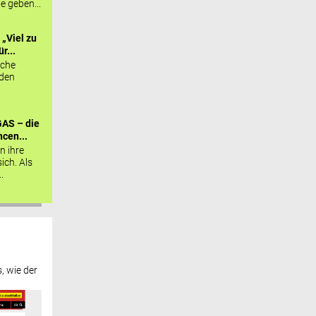
ie geben...
„Viel zu
r...
sche
 den
AS – die
cen...
n ihre
sich. Als
.
, wie der