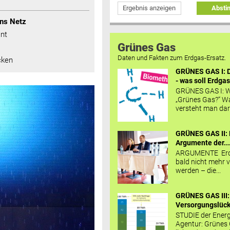
Ergebnis anzeigen
Abst
ins Netz
nt
Grünes Gas
Daten und Fakten zum Erdgas-Ersatz.
cken
GRÜNES GAS I: D
- was soll Erdgas
GRÜNES GAS I: W
„Grünes Gas?“ W
versteht man daru
GRÜNES GAS II: 
Argumente der..
ARGUMENTE Erd
bald nicht mehr v
werden – die...
GRÜNES GAS III:
Versorgungslücke
STUDIE der Energ
Agentur: Grünes