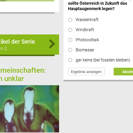
sollte Österreich in Zukunft das
Hauptaugenmerk legen?
Wasserkraft
Windkraft
Photovoltaik
ikel der Serie
 2:...
Biomasse
gar keine (bei fossilen bleiben)
emeinschaften:
Ergebnis anzeigen
Abst
h unklar