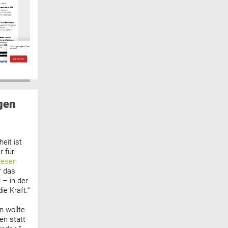
gen
eit ist
 für
lesen
r das
 – in der
ie Kraft.“
n wollte
n statt