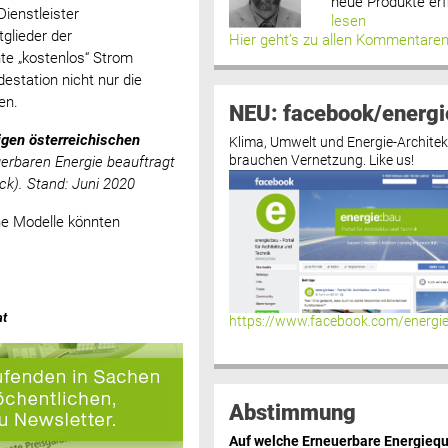
neue Produkte erf
Dienstleister
lesen
glieder der
Hier geht’s zu allen Kommentare
te „kostenlos“ Strom
destation nicht nur die
en.
NEU: facebook/energi
gen österreichischen
Klima, Umwelt und Energie-Architek
brauchen Vernetzung. Like us!
erbaren Energie beauftragt
ck). Stand: Juni 2020
he Modelle könnten
at
https://www.facebook.com/energi
Abstimmung
Auf welche Erneuerbare Energiequ