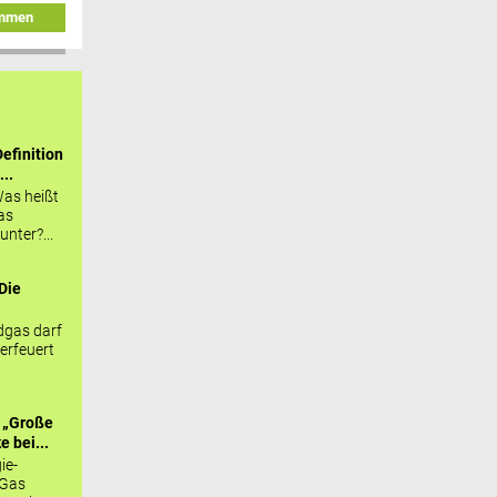
immen
efinition
...
as heißt
as
nter?...
Die
.
gas darf
erfeuert
 „Große
 bei...
ie-
 Gas