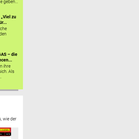
ie geben...
„Viel zu
r...
sche
 den
AS – die
cen...
n ihre
sich. Als
.
, wie der