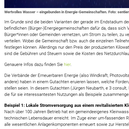
Wertvolles Wasser – eingebunden in Energie-Gemeinschaften. Foto: sentie
Im Grunde sind die beiden Varianten der gerade im Endstadium d
befindlichen (Bürger-)Energiegemeinschaften dafür da, dass sich 
Bürger*innen oder Gemeinden vernetzen, um Strom zu teilen, zu ve
verteilen. Wobei die Gemeinschaft bzw. auch die einzelnen Teilneh
festlegen können. Allerdings nur den Preis der produzierten Kilow
sind die Gebühren und Steuern sowie die Kosten des Netzdurchlau
Genauere Infos dazu finden Sie
hier
.
Die Verbände der Erneuerbaren Energie (also Windkraft, Photovolta
andere) haben in einem Gutachten eruieren lassen, welche Forde
stellen seien. In diesem Gutachten (Jürgen Neubarth, e 3 consult,
die für sie interessantesten Nutzungen als Beispiele zusammenges
Beispiel 1: Lokale Stromversorgung aus einem revitalisiertem K
Nach über 100 Jahren Betrieb hat ein gemeindeeigenes Kleinwass
technischen Lebensdauer erreicht. Im Zuge einer um-fassenden R
alle wesentlichen Anlagenkomponenten erneuert sowie zur Herstel