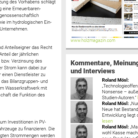
tzung des Vorhabens schlägt
g eine Erneuerbaren-
 genossenschaftlich
wie im hydrologischen Ein-
 Unternehmen.
www.holzmagazin.com
und Anteilseigner das Recht
nteil der jährlichen
 bzw. Verzinsung des
Kommentare, Meinun
er Strom kann dabei zur
und Interviews
einen Dienstleister zu
Roland Mösl
:
r das Bilanzgruppen- und
„Technologieoffenh
em Wasserkraftwerk mit
Nonsense – außer
chaft die Funktion des
Studien-Autoren.“
Roland Mösl
:
„Nu
Neue hat Bestand
Entwicklung liegt d
lesen
um Investitionen in PV-
Roland Mösl
:
„Ma
ahrzeuge zu finanzieren. Die
wohl Kasse mache
zeugten Strommengen werden