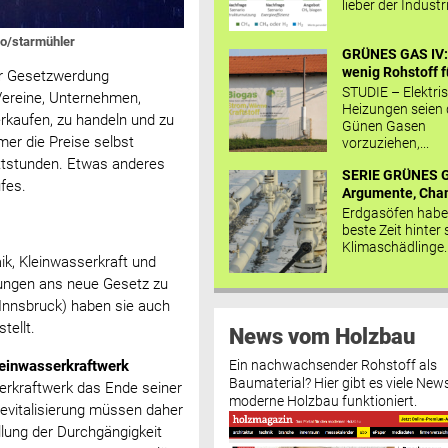
lieber der Industr
ro/starmühler
GRÜNES GAS IV: 
wenig Rohstoff fü
er Gesetzwerdung
STUDIE – Elektri
Vereine, Unternehmen,
Heizungen seien
rkaufen, zu handeln und zu
Günen Gasen
mer die Preise selbst
vorzuziehen,...
attstunden. Etwas anderes
SERIE GRÜNES G
fes.
Argumente, Chan
Erdgasöfen habe
beste Zeit hinter 
Klimaschädlinge..
ik, Kleinwasserkraft und
rungen ans neue Gesetz zu
 Innsbruck) haben sie auch
tellt.
News vom Holzbau
Ein nachwachsender Rohstoff als
leinwasserkraftwerk
Baumaterial? Hier gibt es viele News
erkraftwerk das Ende seiner
moderne Holzbau funktioniert.
evitalisierung müssen daher
lung der Durchgängigkeit