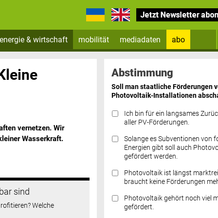
energie & wirtschaft
mobilität
mediadaten
abo
Zum Newsletter anmelden
Kleine
Abstimmung
Soll man staatliche Förderungen 
Photovoltaik-Installationen absch
Ich bin für ein langsames Zurü
aller PV-Förderungen.
ften vernetzen. Wir
kleiner Wasserkraft.
Solange es Subventionen von fo
Datenschutz FAQs
Energien gibt soll auch Photovo
gefördert werden.
Photovoltaik ist längst marktre
braucht keine Förderungen meh
bar sind
Photovoltaik gehört noch viel 
rofitieren? Welche
gefördert.