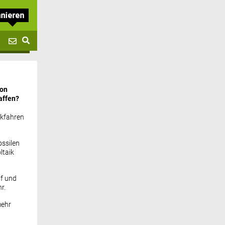
von
affen?
ckfahren
ssilen
ltaik
if und
r.
mehr