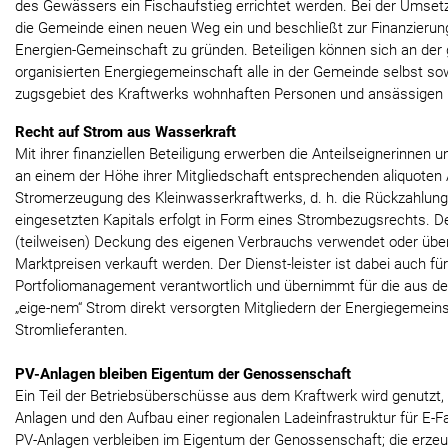
des Gewässers ein Fischaufstieg errichtet werden. Bei der Umse
die Gemeinde einen neuen Weg ein und beschließt zur Finanzierun
Energien-Gemeinschaft zu gründen. Beteiligen können sich an der
organisierten Energiegemeinschaft alle in der Gemeinde selbst so
zugsgebiet des Kraftwerks wohnhaften Personen und ansässigen
Recht auf Strom aus Wasserkraft
Mit ihrer finanziellen Beteiligung erwerben die Anteilseignerinnen 
an einem der Höhe ihrer Mitgliedschaft entsprechenden aliquoten A
Stromerzeugung des Kleinwasserkraftwerks, d. h. die Rückzahlung
eingesetzten Kapitals erfolgt in Form eines Strombezugsrechts. D
(teilweisen) Deckung des eigenen Verbrauchs verwendet oder über 
Marktpreisen verkauft werden. Der Dienst-leister ist dabei auch fü
Portfoliomanagement verantwortlich und übernimmt für die aus d
„eige-nem“ Strom direkt versorgten Mitgliedern der Energiegemeins
Stromlieferanten.
PV-Anlagen bleiben Eigentum der Genossenschaft
Ein Teil der Betriebsüberschüsse aus dem Kraftwerk wird genutzt, 
Anlagen und den Aufbau einer regionalen Ladeinfrastruktur für E-F
PV-Anlagen verbleiben im Eigentum der Genossenschaft; die er