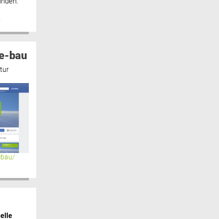
inden.“
n
e-bau
tur
ebau/
elle