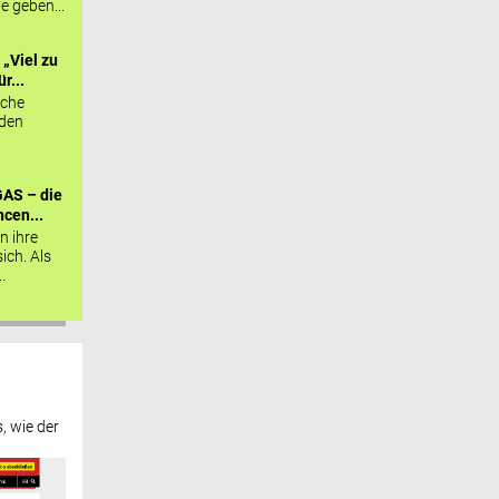
ie geben...
„Viel zu
r...
sche
 den
AS – die
cen...
n ihre
sich. Als
.
, wie der