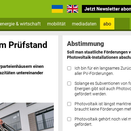
energie & wirtschaft
mobilität
mediadaten
abo
Zum Newsletter anmelden
em Prüfstand
Abstimmung
Soll man staatliche Förderungen 
Photovoltaik-Installationen absch
rparteienhäusern einen
Ich bin für ein langsames Zurü
azitäten untereinander
aller PV-Förderungen.
Solange es Subventionen von fo
Datenschutz FAQs
Energien gibt soll auch Photovo
gefördert werden.
Photovoltaik ist längst marktre
braucht keine Förderungen meh
Photovoltaik gehört noch viel 
gefördert.