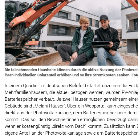
Die teilnehmenden Haushalte können durch die aktive Nutzung der Photovol
ihren individuellen Solaranteil erhöhen und so ihre Stromkosten senken. Fo
In einem Quartier im deutschen Bielefeld startet dazu nun die Feld
Mehrfamilienhäusern, die aktuell bezogen werden, wurden PV-Anla
Batteriespeicher verbaut. Je zwei Häuser nutzen gemeinsam einen
Gebäude sind „Melani-Häuser“: Über ein Webportal kann eingeseh
direkt aus der Photovoltaikanlage, dem Batteriespeicher oder dem
kommt. Das soll den Bewohner:innen ermöglichen, bevorzugt dann
wenn er kostengünstig „direkt vom Dach“ kommt. Zusätzlich kann 
eigene Anteil an der Photovoltaikanlage sowie am Batteriespeiche