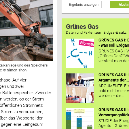
Ergebnis anzeigen
Abst
Grünes Gas
Daten und Fakten zum Erdgas-Ersatz.
GRÜNES GAS I: D
- was soll Erdgas
GRÜNES GAS I: W
„Grünes Gas?“ W
versteht man daru
taikanlage und des Speichers
to: © Simon Thon
GRÜNES GAS II: 
phase: Auf vier
Argumente der..
ARGUMENTE Erd
gen und zwei
bald nicht mehr v
 Batteriespeicher. Zwei der
werden – die...
en werden, ob der Strom
 öffentlichen Stromnetz
GRÜNES GAS III:
 Strom zu verbrauchen,
Versorgungslücke
über das Webportal der
STUDIE der Energ
r gegen eine Leihgebühr
Agentur: Grünes