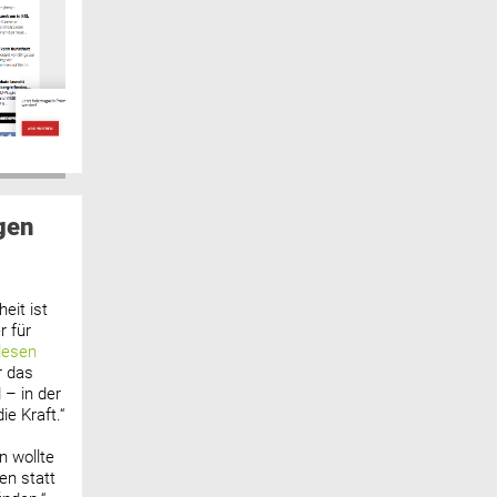
gen
eit ist
 für
lesen
r das
 – in der
ie Kraft.“
n wollte
n statt