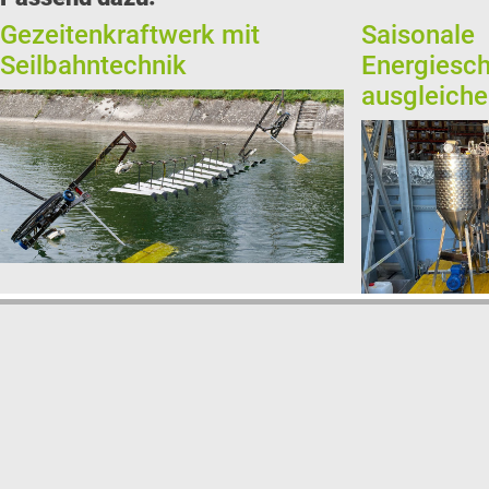
Gezeitenkraftwerk mit
Saisonale
Seilbahntechnik
Energiesc
ausgleich