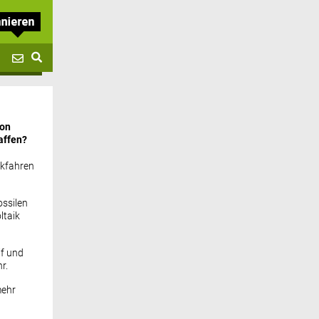
von
affen?
ckfahren
ssilen
ltaik
if und
r.
mehr