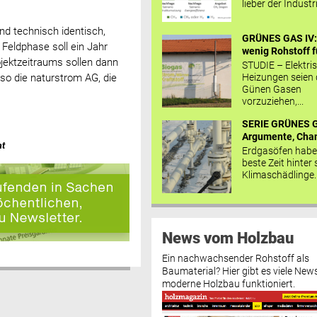
lieber der Industr
d technisch identisch,
GRÜNES GAS IV: 
Feldphase soll ein Jahr
wenig Rohstoff fü
ektzeitraums sollen dann
STUDIE – Elektri
Heizungen seien
so die naturstrom AG, die
Günen Gasen
vorzuziehen,...
SERIE GRÜNES G
Argumente, Chan
at
Erdgasöfen habe
beste Zeit hinter 
Klimaschädlinge..
News vom Holzbau
Ein nachwachsender Rohstoff als
Baumaterial? Hier gibt es viele News
moderne Holzbau funktioniert.