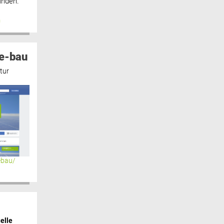
inden.“
n
e-bau
tur
ebau/
elle