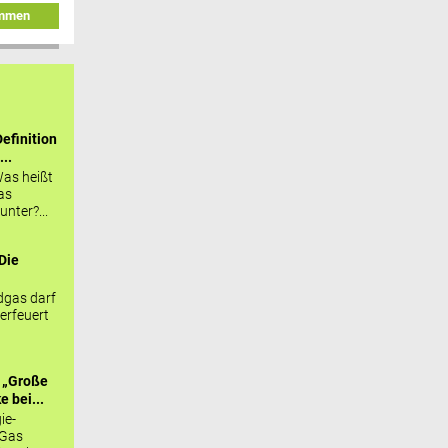
immen
efinition
...
as heißt
as
nter?...
Die
.
gas darf
erfeuert
 „Große
 bei...
ie-
 Gas