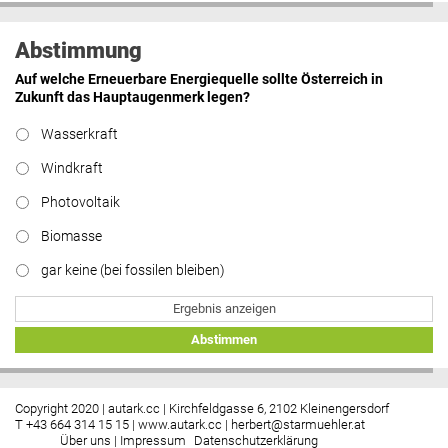
Abstimmung
Auf welche Erneuerbare Energiequelle sollte Österreich in
Zukunft das Hauptaugenmerk legen?
Wasserkraft
Windkraft
Photovoltaik
Biomasse
gar keine (bei fossilen bleiben)
Ergebnis anzeigen
Abstimmen
Copyright 2020 | autark.cc | Kirchfeldgasse 6, 2102 Kleinengersdorf
T +43 664 314 15 15 |
www.autark.cc
|
herbert@starmuehler.at
Über uns
|
Impressum
Datenschutzerklärung