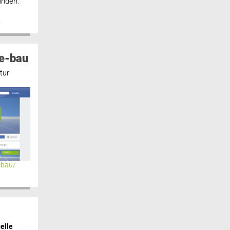
inden.“
n
e-bau
tur
ebau/
elle