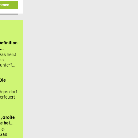
immen
efinition
...
as heißt
as
nter?...
Die
.
gas darf
erfeuert
 „Große
 bei...
ie-
 Gas