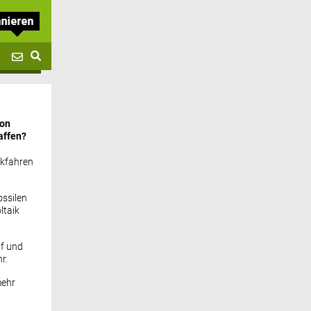
von
affen?
ckfahren
ssilen
ltaik
if und
r.
mehr