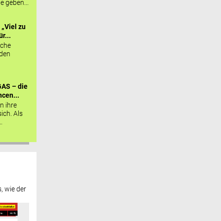
ie geben...
„Viel zu
r...
sche
 den
AS – die
cen...
n ihre
sich. Als
.
, wie der