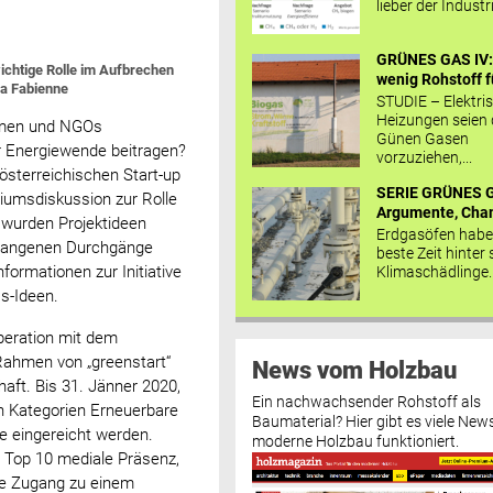
lieber der Industr
GRÜNES GAS IV: 
 wichtige Rolle im Aufbrechen
wenig Rohstoff fü
ea Fabienne
STUDIE – Elektri
Heizungen seien
ehmen und NGOs
Günen Gasen
r Energiewende beitragen?
vorzuziehen,...
sterreichischen Start-up
SERIE GRÜNES G
iumsdiskussion zur Rolle
Argumente, Chan
 wurden Projektideen
Erdgasöfen habe
ergangenen Durchgänge
beste Zeit hinter 
formationen zur Initiative
Klimaschädlinge..
s-Ideen.
peration mit dem
Rahmen von „greenstart“
News vom Holzbau
haft. Bis 31. Jänner 2020,
Ein nachwachsender Rohstoff als
n Kategorien Erneuerbare
Baumaterial? Hier gibt es viele News
ie eingereicht werden.
moderne Holzbau funktioniert.
e Top 10 mediale Präsenz,
ie Zugang zu einem