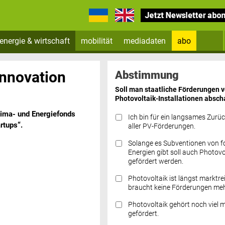
energie & wirtschaft
mobilität
mediadaten
abo
Zum Newsletter anmelden
innovation
Abstimmung
Soll man staatliche Förderungen 
Photovoltaik-Installationen absch
Klima- und Energiefonds
Ich bin für ein langsames Zurü
rtups“.
aller PV-Förderungen.
Solange es Subventionen von fo
Datenschutz FAQs
Energien gibt soll auch Photovo
gefördert werden.
Photovoltaik ist längst marktre
braucht keine Förderungen meh
Photovoltaik gehört noch viel 
gefördert.