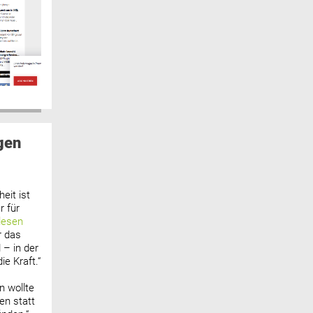
gen
eit ist
 für
lesen
r das
 – in der
ie Kraft.“
n wollte
n statt