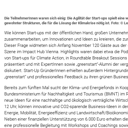
Die TeilnehmerInnen waren sich einig: Die Agilität der Start-ups spielt eine
gewohnter Strukturen, die für die Lösung der Klimakrise nötig ist. Foto: © L
Wie können Start-ups mit der öffentlichen Hand, großen Untern
zusammenarbeiten, um Innovationen und Ideen zu kreieren, die zu
Dieser Frage widmeten sich Anfang November 120 Gäste aus der ö
Szene im Impact Hub Vienna. Highlights waren dabei etwa die Pod
von Start-ups für Climate Action, in Roundtable Breakout Sessions
präsentiert und mit ExpertInnen sowie „greenstart“-Alumni der v
diskutiert. Start-Up GründerInnen erhielten außerdem Hintergrundin
„greenstart“ und professionelles Feedback zu ihren grünen Busines
Bereits zum fünften Mal sucht der Klima- und Energiefonds in Koo
Bundesministerium für Nachhaltigkeit und Tourismus (BMNT) im 
neue Ideen für eine nachhaltige und ökologisch verträgliche Wirtsc
12 Uhr, können innovative und CO2-sparende Business-Ideen in de
Energie, Mobilität, Energieeffizienz und Landwirtschaft/Bioökonom
Neben einer finanziellen Unterstützung von 6.000 Euro erhalten di
eine professionelle Begleitung mit Workshops und Coachings sow