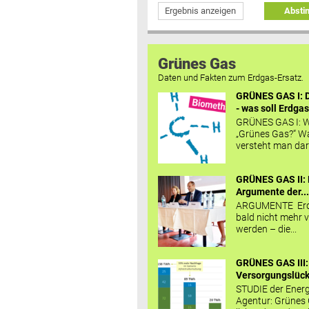
Ergebnis anzeigen
Abst
Grünes Gas
Daten und Fakten zum Erdgas-Ersatz.
GRÜNES GAS I: D
- was soll Erdgas
GRÜNES GAS I: W
„Grünes Gas?“ W
versteht man daru
GRÜNES GAS II: 
Argumente der..
ARGUMENTE Erd
bald nicht mehr v
werden – die...
GRÜNES GAS III:
Versorgungslücke
STUDIE der Energ
Agentur: Grünes