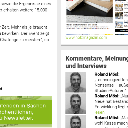
 sowie die Ergebnisse eines
er erhalten weitere 15.000
Zeit. Mehr als je braucht
 bewirken. Der Event zeigt
www.holzmagazin.com
 Challenge zu meistern“, so
Kommentare, Meinun
und Interviews
Roland Mösl
:
„Technologieoffenh
Nonsense – außer
at
Studien-Autoren.“
Roland Mösl
:
„Nu
Neue hat Bestand
Entwicklung liegt d
lesen
Roland Mösl
:
„Ma
wohl Kasse mache