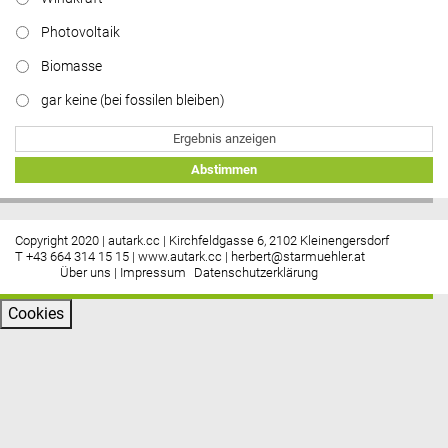
Photovoltaik
Biomasse
gar keine (bei fossilen bleiben)
Ergebnis anzeigen
Abstimmen
Copyright 2020 | autark.cc | Kirchfeldgasse 6, 2102 Kleinengersdorf
T +43 664 314 15 15 |
www.autark.cc
|
herbert@starmuehler.at
Über uns
|
Impressum
Datenschutzerklärung
Cookies