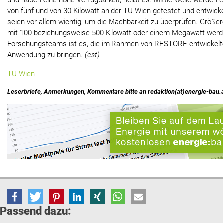
und haben eine hohe Verfügbarkeit, heißt es. Mittlerweile werden 
von fünf und von 30 Kilowatt an der TU Wien getestet und entwicke
seien vor allem wichtig, um die Machbarkeit zu überprüfen. Grö
mit 100 beziehungsweise 500 Kilowatt oder einem Megawatt werden
Forschungsteams ist es, die im Rahmen von RESTORE entwickelte
Anwendung zu bringen.
(cst)
TU Wien
Leserbriefe, Anmerkungen, Kommentare bitte an redaktion(at)energie-bau.
Passend dazu: