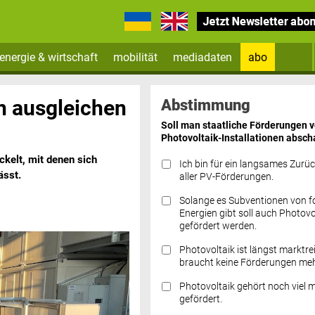
energie & wirtschaft
mobilität
mediadaten
abo
Zum Newsletter anmelden
n ausgleichen
Abstimmung
Soll man staatliche Förderungen 
Photovoltaik-Installationen absch
kelt, mit denen sich
Ich bin für ein langsames Zurü
ässt.
aller PV-Förderungen.
Solange es Subventionen von fo
Datenschutz FAQs
Energien gibt soll auch Photovo
gefördert werden.
Photovoltaik ist längst marktre
braucht keine Förderungen meh
Photovoltaik gehört noch viel 
gefördert.