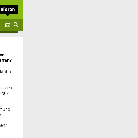
von
affen?
ckfahren
ssilen
ltaik
if und
r.
mehr