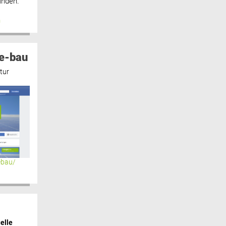
inden.“
n
e-bau
tur
ebau/
elle