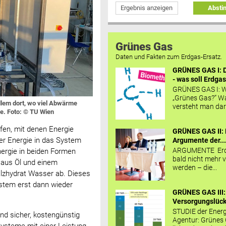
Ergebnis anzeigen
Abst
Grünes Gas
Daten und Fakten zum Erdgas-Ersatz.
GRÜNES GAS I: D
- was soll Erdgas
GRÜNES GAS I: W
„Grünes Gas?“ W
llem dort, wo viel Abwärme
versteht man daru
e. Foto: © TU Wien
en, mit denen Energie
GRÜNES GAS II: 
er Energie in das System
Argumente der..
ARGUMENTE Erd
ergie in beiden Formen
bald nicht mehr v
 aus Öl und einem
werden – die...
alzhydrat Wasser ab. Dieses
stem erst dann wieder
GRÜNES GAS III:
Versorgungslücke
STUDIE der Energ
ind sicher, kostengünstig
Agentur: Grünes