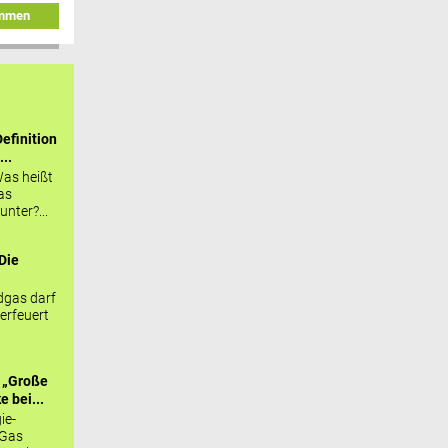
immen
efinition
...
as heißt
as
nter?...
Die
.
gas darf
erfeuert
 „Große
 bei...
ie-
 Gas