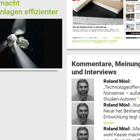
 macht
nlagen effizienter
www.holzmagazin.com
Kommentare, Meinun
und Interviews
Roland Mösl
:
„Technologieoffenh
Nonsense – außer
Studien-Autoren.“
Roland Mösl
:
„Nu
Neue hat Bestand
Entwicklung liegt d
lesen
Roland Mösl
:
„Ma
wohl Kasse mache