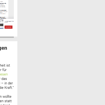
gen
eit ist
 für
lesen
r das
 – in der
ie Kraft.“
n wollte
n statt