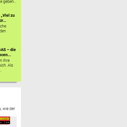
ie geben...
„Viel zu
r...
sche
 den
AS – die
cen...
n ihre
sich. Als
.
, wie der