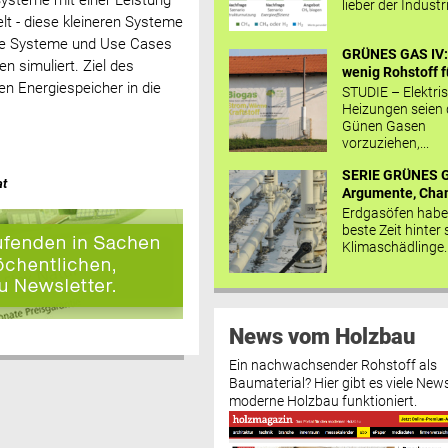
Systeme mit einer Leistung
lieber der Industr
lt - diese kleineren Systeme
ßere Systeme und Use Cases
GRÜNES GAS IV: 
 simuliert. Ziel des
wenig Rohstoff fü
n Energiespeicher in die
STUDIE – Elektri
Heizungen seien
Günen Gasen
vorzuziehen,...
SERIE GRÜNES G
at
Argumente, Chan
Erdgasöfen habe
beste Zeit hinter 
Klimaschädlinge..
News vom Holzbau
Ein nachwachsender Rohstoff als
Baumaterial? Hier gibt es viele News
moderne Holzbau funktioniert.