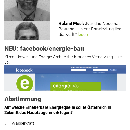
Roland Mösl
:
„Nur das Neue hat
Bestand – in der Entwicklung liegt
die Kraft.“
lesen
NEU: facebook/energie-bau
Klima, Umwelt und Energie-Architektur brauchen Vernetzung. Like
us!
Roland Mösl
:
„Man wollte wohl
Kasse machen statt neue Produkte
erfinden.“
lesen
Abstimmung
Auf welche Erneuerbare Energiequelle sollte Österreich in
Zukunft das Hauptaugenmerk legen?
Hier geht’s zu allen Kommentaren
Wasserkraft