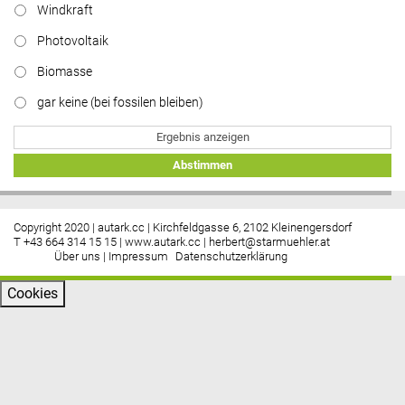
https://www.facebook.com/energiebau/
Windkraft
Photovoltaik
Biomasse
gar keine (bei fossilen bleiben)
Ergebnis anzeigen
Abstimmen
Copyright 2020 | autark.cc | Kirchfeldgasse 6, 2102 Kleinengersdorf
T +43 664 314 15 15 |
www.autark.cc
|
herbert@starmuehler.at
Über uns
|
Impressum
Datenschutzerklärung
Cookies