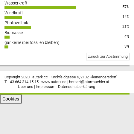
Wasserkraft
57%
https://www.facebook.com/energiebau/
Windkraft
14%
Photovoltaik
21%
Biomasse
4%
gar keine (bei fossilen bleiben)
3%
zurück zur Abstimmung
Copyright 2020 | autark.cc | Kirchfeldgasse 6, 2102 Kleinengersdorf
T +43 664 314 15 15 |
www.autark.cc
|
herbert@starmuehler.at
Über uns
|
Impressum
Datenschutzerklärung
Cookies