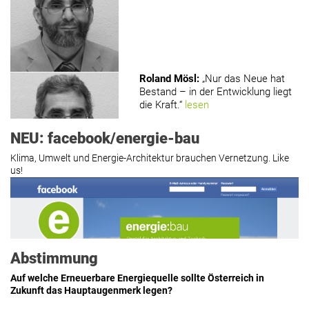
Roland Mösl
:
„Nur das Neue hat
Bestand – in der Entwicklung liegt
die Kraft.“
lesen
NEU: facebook/energie-bau
Klima, Umwelt und Energie-Architektur brauchen Vernetzung. Like
us!
Roland Mösl
:
„Man wollte wohl
Kasse machen statt neue Produkte
erfinden.“
lesen
Abstimmung
Auf welche Erneuerbare Energiequelle sollte Österreich in
Zukunft das Hauptaugenmerk legen?
Hier geht’s zu allen Kommentaren