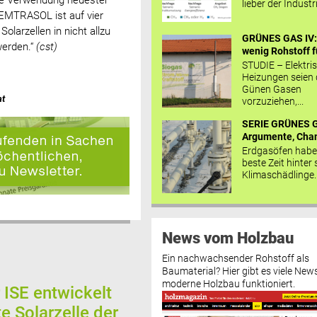
die Verwendung neuester
lieber der Industr
SEMTRASOL ist auf vier
larzellen in nicht allzu
GRÜNES GAS IV: 
werden.“
(cst)
wenig Rohstoff fü
STUDIE – Elektri
Heizungen seien
Günen Gasen
at
vorzuziehen,...
SERIE GRÜNES G
Argumente, Chan
Erdgasöfen habe
beste Zeit hinter 
Klimaschädlinge..
News vom Holzbau
Ein nachwachsender Rohstoff als
Baumaterial? Hier gibt es viele News
moderne Holzbau funktioniert.
 ISE entwickelt
te Solarzelle der