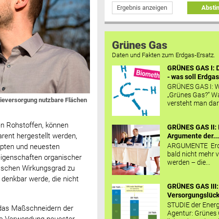
Ergebnis anzeigen
Abst
Grünes Gas
Daten und Fakten zum Erdgas-Ersatz.
GRÜNES GAS I: D
- was soll Erdgas
GRÜNES GAS I: W
„Grünes Gas?“ W
rgieversorgung nutzbare Flächen
versteht man daru
nen Rohstoffen, können
GRÜNES GAS II: 
rent hergestellt werden,
Argumente der..
ARGUMENTE Erd
epten und neuesten
bald nicht mehr v
eigenschaften organischer
werden – die...
fischen Wirkungsgrad zu
 denkbar werde, die nicht
GRÜNES GAS III:
Versorgungslücke
STUDIE der Energ
das Maßschneidern der
Agentur: Grünes