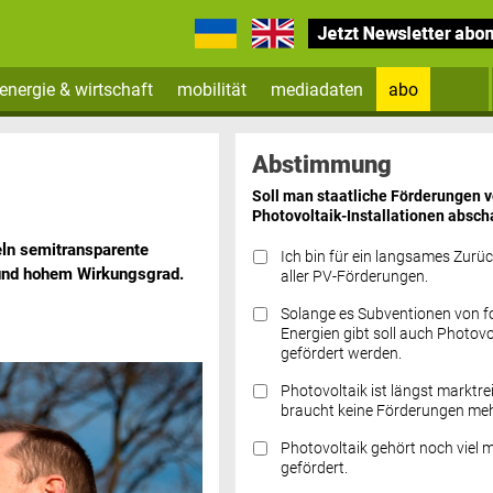
energie & wirtschaft
mobilität
mediadaten
abo
Zum Newsletter anmelden
Abstimmung
Soll man staatliche Förderungen 
Photovoltaik-Installationen absch
eln semitransparente
Ich bin für ein langsames Zurü
 und hohem Wirkungsgrad.
aller PV-Förderungen.
Solange es Subventionen von fo
Datenschutz FAQs
Energien gibt soll auch Photovo
gefördert werden.
Photovoltaik ist längst marktre
braucht keine Förderungen meh
Photovoltaik gehört noch viel 
gefördert.