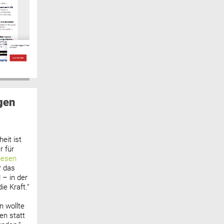
gen
eit ist
 für
lesen
r das
 – in der
ie Kraft.“
n wollte
n statt