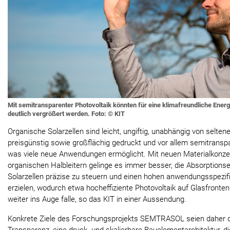
Mit semitransparenter Photovoltaik könnten für eine klimafreundliche Ene
deutlich vergrößert werden. Foto: © KIT
Organische Solarzellen sind leicht, ungiftig, unabhängig von selte
preisgünstig sowie großflächig gedruckt und vor allem semitranspa
was viele neue Anwendungen ermöglicht. Mit neuen Materialkonz
organischen Halbleitern gelinge es immer besser, die Absorptions
Solarzellen präzise zu steuern und einen hohen anwendungsspezi
erzielen, wodurch etwa hocheffiziente Photovoltaik auf Glasfronten
weiter ins Auge falle, so das KIT in einer Aussendung.
Konkrete Ziele des Forschungsprojekts SEMTRASOL seien daher 