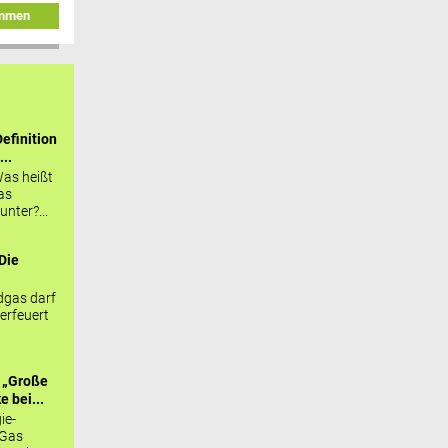
immen
efinition
...
as heißt
as
nter?...
Die
.
gas darf
erfeuert
 „Große
 bei...
ie-
 Gas