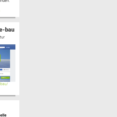
inden.“
n
e-bau
tur
ebau/
elle