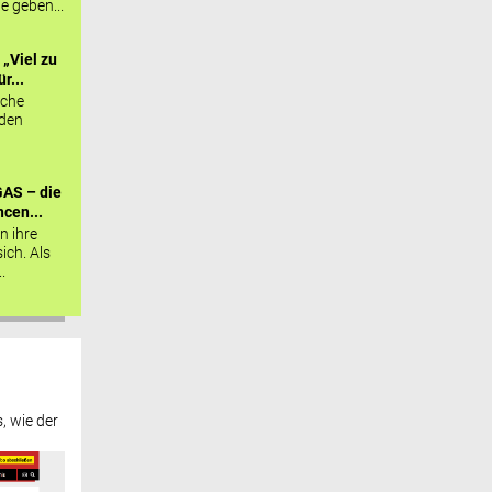
ie geben...
„Viel zu
r...
sche
 den
AS – die
cen...
n ihre
sich. Als
.
, wie der