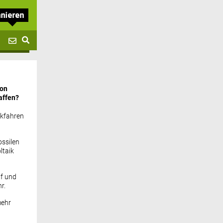
von
affen?
ckfahren
ssilen
ltaik
if und
r.
mehr