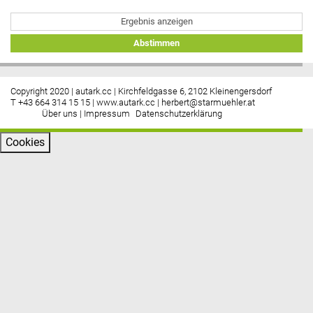
Ergebnis anzeigen
Abstimmen
Copyright 2020 | autark.cc | Kirchfeldgasse 6, 2102 Kleinengersdorf
T +43 664 314 15 15 |
www.autark.cc
|
herbert@starmuehler.at
Über uns
|
Impressum
Datenschutzerklärung
Cookies