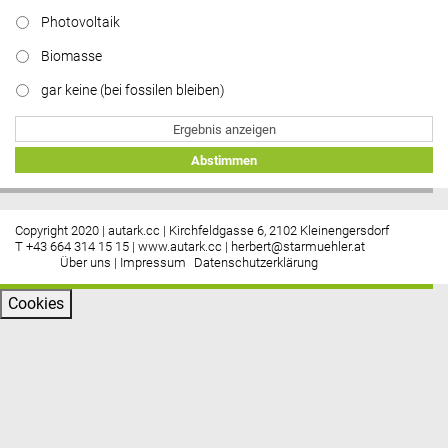
Photovoltaik
Biomasse
gar keine (bei fossilen bleiben)
Ergebnis anzeigen
Abstimmen
Copyright 2020 | autark.cc | Kirchfeldgasse 6, 2102 Kleinengersdorf
T +43 664 314 15 15 |
www.autark.cc
|
herbert@starmuehler.at
Über uns
|
Impressum
Datenschutzerklärung
Cookies