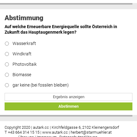
Abstimmung
Auf welche Erneuerbare Energiequelle sollte Österreich in
Zukunft das Hauptaugenmerk legen?
Wasserkraft
Windkraft
Photovoltaik
Biomasse
gar keine (bei fossilen bleiben)
Ergebnis anzeigen
Abstimmen
Copyright 2020 | autark.cc | Kirchfeldgasse 6, 2102 Kleinengersdorf
T +43 664 314 15 15 |
www.autark.cc
|
herbert@starmuehler.at