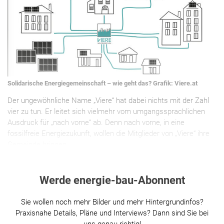
Solidarische Energiegemeinschaft – wie geht das? Grafik: Viere.at
Der ungewöhnliche Name „Viere“ hat dabei nichts mit der Zahl
vier zu tun. Er leitet sich vielmehr vom umgangssprachlichen
Ausdruck für „nach vorne“ ab. Denn nach vorne, in eine
fossilfreie Energiezukunft, wollen die Mitglieder von „Viere“ ihre
Gemeinde bringen.
Werde energie-bau-Abonnent
Sie wollen noch mehr Bilder und mehr Hintergrundinfos?
Praxisnahe Details, Pläne und Interviews? Dann sind Sie bei