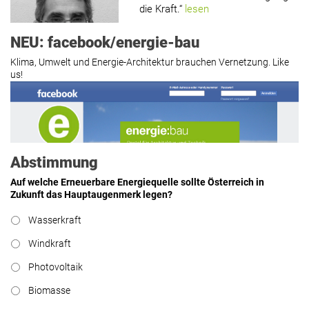
die Kraft.“
lesen
NEU: facebook/energie-bau
Klima, Umwelt und Energie-Architektur brauchen Vernetzung. Like
us!
Roland Mösl
:
„Man wollte wohl
Kasse machen statt neue Produkte
erfinden.“
lesen
Abstimmung
Auf welche Erneuerbare Energiequelle sollte Österreich in
Zukunft das Hauptaugenmerk legen?
Hier geht’s zu allen Kommentaren
Wasserkraft
https://www.facebook.com/energiebau/
Windkraft
Photovoltaik
Biomasse