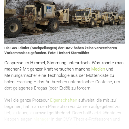
Die Gas-Rüttler (Suchpeilungen) der OMV haben keine verwertbaren
Vorkommnisse gefunden. Foto: Herbert Starmühler
Gaspreise im Himmel, Stimmung unterirdisch. Was könnte man
machen? Mit ganzer Kraft versuchen manche
Medien
und
Meinungsmacher eine Technologie aus der Mottenkiste zu
holen: Fracking – das Aufbrechen unterirdischer Gesteine, um
dort gelagertes Erdgas (oder Erdöl) zu fördern.
Weil die ganze Prozedur
Eigenschaften
aufweist, die mit „zu“
beginnen, hat man den Plan schon vor Jahren aufgegeben: zu
tief, zu teuer, zu umweltgefährdend. Doch halt! Jetzt könnte es
klappen, sagen
Manager
in der OMV, Theorie-Professoren und
Meinungsmacher
. Die Lösung sei „Bio-Fracking“.