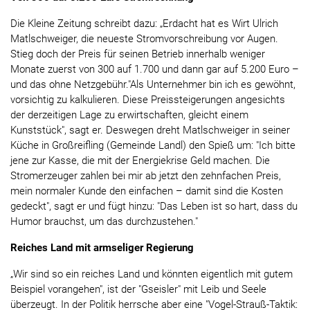
Die Kleine Zeitung schreibt dazu: „Erdacht hat es Wirt Ulrich
Matlschweiger, die neueste Stromvorschreibung vor Augen.
Stieg doch der Preis für seinen Betrieb innerhalb weniger
Monate zuerst von 300 auf 1.700 und dann gar auf 5.200 Euro –
und das ohne Netzgebühr."Als Unternehmer bin ich es gewöhnt,
vorsichtig zu kalkulieren. Diese Preissteigerungen angesichts
der derzeitigen Lage zu erwirtschaften, gleicht einem
Kunststück", sagt er. Deswegen dreht Matlschweiger in seiner
Küche in Großreifling (Gemeinde Landl) den Spieß um: "Ich bitte
jene zur Kasse, die mit der Energiekrise Geld machen. Die
Stromerzeuger zahlen bei mir ab jetzt den zehnfachen Preis,
mein normaler Kunde den einfachen – damit sind die Kosten
gedeckt", sagt er und fügt hinzu: "Das Leben ist so hart, dass du
Humor brauchst, um das durchzustehen."
Reiches Land mit armseliger Regierung
„Wir sind so ein reiches Land und könnten eigentlich mit gutem
Beispiel vorangehen", ist der "Gseisler" mit Leib und Seele
überzeugt. In der Politik herrsche aber eine "Vogel-Strauß-Taktik: