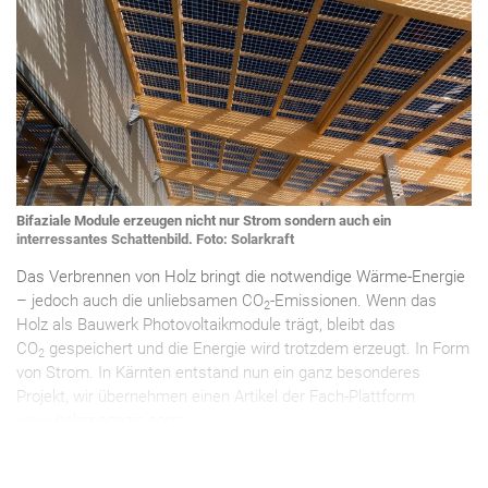
Bifaziale Module erzeugen nicht nur Strom sondern auch ein
interressantes Schattenbild. Foto: Solarkraft
Das Verbrennen von Holz bringt die notwendige Wärme-Energie
– jedoch auch die unliebsamen CO
-Emissionen. Wenn das
2
Holz als Bauwerk Photovoltaikmodule trägt, bleibt das
CO
gespeichert und die Energie wird trotzdem erzeugt. In Form
2
von Strom. In Kärnten entstand nun ein ganz besonderes
Projekt, wir übernehmen einen Artikel der Fach-Plattform
www.holzmagazin.com: