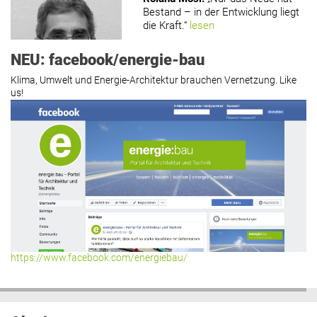
Bestand – in der Entwicklung liegt
die Kraft.“
lesen
NEU: facebook/energie-bau
Klima, Umwelt und Energie-Architektur brauchen Vernetzung. Like
us!
Roland Mösl
:
„Man wollte wohl
Kasse machen statt neue Produkte
erfinden.“
lesen
Hier geht’s zu allen Kommentaren
https://www.facebook.com/energiebau/