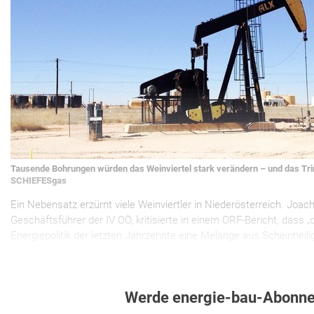
Tausende Bohrungen würden das Weinviertel stark verändern – und das Tri
SCHIEFESgas
Ein Nebensatz erzürnt viele Weinviertler in Niederösterreich. Joac
Geschäftsführer der IV OÖ, kritisierte in einem ORF-Bericht, dass „
Energiepolitik der letzten Jahrzehnte eine Melange aus Scheinheilig
naturwissenschaftlich-technischem Unwissen“ gewesen sei.
Werde energie-bau-Abonne