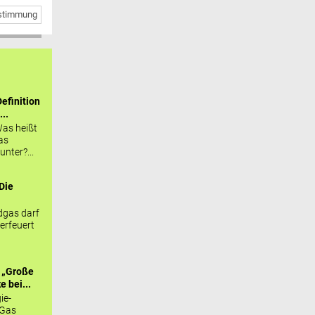
bstimmung
efinition
...
as heißt
as
nter?...
Die
.
gas darf
erfeuert
 „Große
 bei...
ie-
 Gas