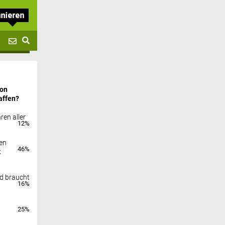
von
affen?
ren aller
12%
en
46%
k
nd braucht
16%
25%