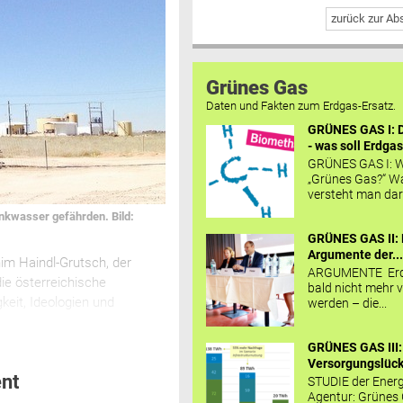
zurück zur A
Grünes Gas
Daten und Fakten zum Erdgas-Ersatz.
GRÜNES GAS I: D
- was soll Erdgas
GRÜNES GAS I: W
„Grünes Gas?“ W
versteht man daru
nkwasser gefährden. Bild:
GRÜNES GAS II: 
Argumente der..
him Haindl-Grutsch, der
ARGUMENTE Erd
die österreichische
bald nicht mehr v
keit, Ideologien und
werden – die...
GRÜNES GAS III:
Versorgungslücke
nt
STUDIE der Energ
Agentur: Grünes