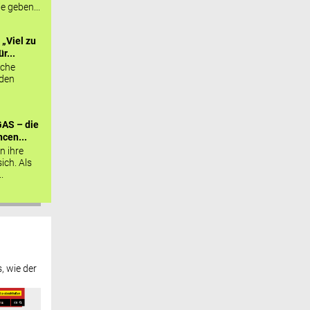
ie geben...
„Viel zu
r...
sche
 den
AS – die
cen...
n ihre
sich. Als
.
, wie der