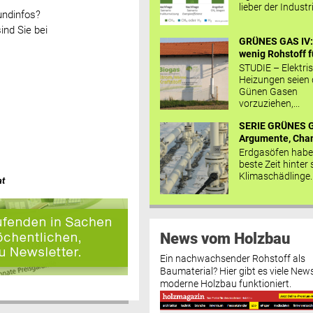
lieber der Industr
undinfos?
ind Sie bei
GRÜNES GAS IV: 
wenig Rohstoff fü
STUDIE – Elektri
Heizungen seien
Günen Gasen
vorzuziehen,...
SERIE GRÜNES G
Argumente, Chan
Erdgasöfen habe
beste Zeit hinter 
Klimaschädlinge..
at
News vom Holzbau
Ein nachwachsender Rohstoff als
Baumaterial? Hier gibt es viele News
moderne Holzbau funktioniert.