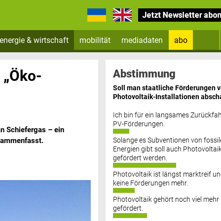
energie & wirtschaft
mobilität
mediadaten
abo
Zum Newsletter anmelden
n „Öko-
Abstimmung
Soll man staatliche Förderungen 
Photovoltaik-Installationen absch
Ich bin für ein langsames Zurückfah
PV-Förderungen.
an Schiefergas – ein
Solange es Subventionen von fossil
sammenfasst.
Datenschutz FAQs
Energien gibt soll auch Photovoltai
gefördert werden.
Photovoltaik ist längst marktreif u
keine Förderungen mehr.
Photovoltaik gehört noch viel mehr
gefördert.