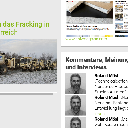
das Fracking in
rreich
www.holzmagazin.com
Kommentare, Meinun
und Interviews
Roland Mösl
:
„Technologieoffenh
Nonsense – außer
Studien-Autoren.“
Roland Mösl
:
„Nu
Neue hat Bestand
Entwicklung liegt d
lesen
Roland Mösl
:
„Ma
wohl Kasse mache