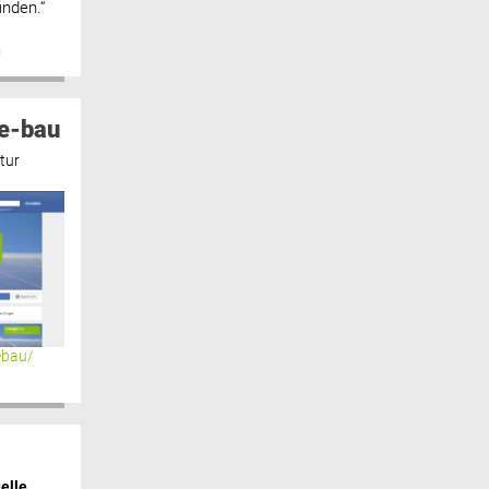
inden.“
n
e-bau
tur
ebau/
elle