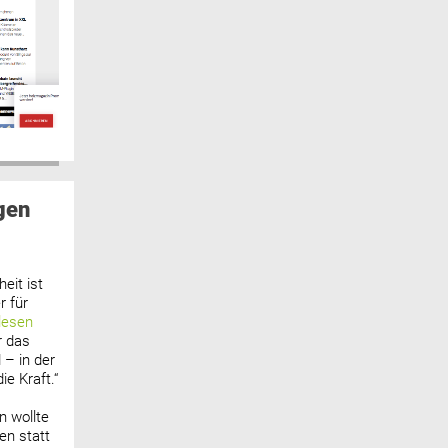
gen
eit ist
 für
lesen
r das
 – in der
ie Kraft.“
n wollte
n statt