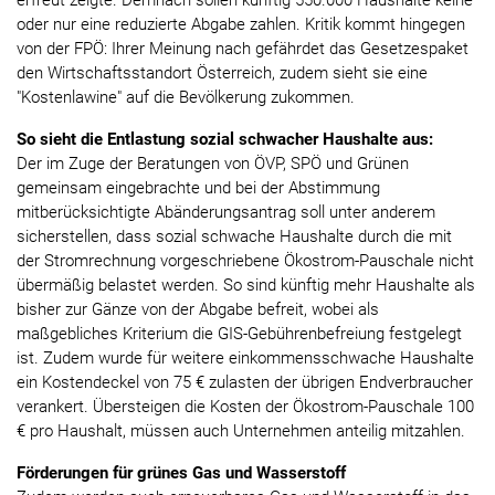
erfreut zeigte. Demnach sollen künftig 550.000 Haushalte keine
oder nur eine reduzierte Abgabe zahlen. Kritik kommt hingegen
von der FPÖ: Ihrer Meinung nach gefährdet das Gesetzespaket
den Wirtschaftsstandort Österreich, zudem sieht sie eine
"Kostenlawine" auf die Bevölkerung zukommen.
So sieht die Entlastung sozial schwacher Haushalte aus:
Der im Zuge der Beratungen von ÖVP, SPÖ und Grünen
gemeinsam eingebrachte und bei der Abstimmung
mitberücksichtigte Abänderungsantrag soll unter anderem
sicherstellen, dass sozial schwache Haushalte durch die mit
der Stromrechnung vorgeschriebene Ökostrom-Pauschale nicht
übermäßig belastet werden. So sind künftig mehr Haushalte als
bisher zur Gänze von der Abgabe befreit, wobei als
maßgebliches Kriterium die GIS-Gebührenbefreiung festgelegt
ist. Zudem wurde für weitere einkommensschwache Haushalte
ein Kostendeckel von 75 € zulasten der übrigen Endverbraucher
verankert. Übersteigen die Kosten der Ökostrom-Pauschale 100
€ pro Haushalt, müssen auch Unternehmen anteilig mitzahlen.
Förderungen für grünes Gas und Wasserstoff