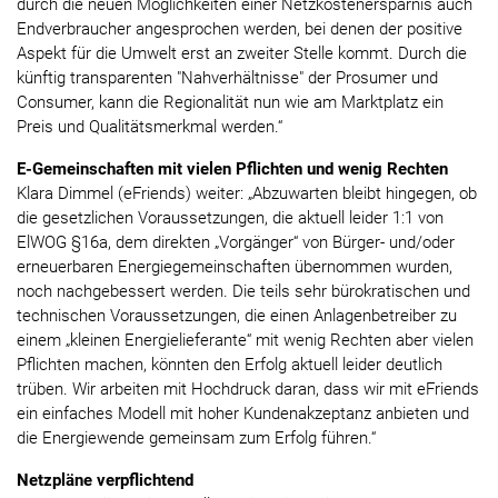
durch die neuen Möglichkeiten einer Netzkostenersparnis auch
Endverbraucher angesprochen werden, bei denen der positive
Aspekt für die Umwelt erst an zweiter Stelle kommt. Durch die
künftig transparenten "Nahverhältnisse" der Prosumer und
Consumer, kann die Regionalität nun wie am Marktplatz ein
Preis und Qualitätsmerkmal werden.“
E-Gemeinschaften mit vielen Pflichten und wenig Rechten
Klara Dimmel (eFriends) weiter: „Abzuwarten bleibt hingegen, ob
die gesetzlichen Voraussetzungen, die aktuell leider 1:1 von
ElWOG §16a, dem direkten „Vorgänger“ von Bürger- und/oder
erneuerbaren Energiegemeinschaften übernommen wurden,
noch nachgebessert werden. Die teils sehr bürokratischen und
technischen Voraussetzungen, die einen Anlagenbetreiber zu
einem „kleinen Energielieferante“ mit wenig Rechten aber vielen
Pflichten machen, könnten den Erfolg aktuell leider deutlich
trüben. Wir arbeiten mit Hochdruck daran, dass wir mit eFriends
ein einfaches Modell mit hoher Kundenakzeptanz anbieten und
die Energiewende gemeinsam zum Erfolg führen.“
Netzpläne verpflichtend