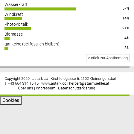
Wasserkraft
57%
Windkraft
14%
Photovoltaik
21%
Biomasse
4%
gar keine (bei fossilen bleiben)
3%
zurück zur Abstimmung
Copyright 2020 | autark.cc | Kirchfeldgasse 6, 2102 Kleinengersdorf
T +43 664 314 15 15 |
www.autark.cc
|
herbert@starmuehler.at
Über uns
|
Impressum
Datenschutzerklärung
Cookies