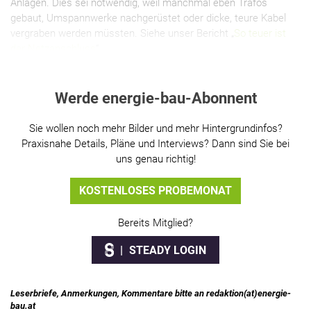
Anlagen. Dies sei notwendig, weil manchmal eben Trafos
gebaut, Umspannwerke nachgerüstet oder dicke, teure Kabel
vergraben werden müssten. Siehe unser Bericht „
So teuer ist
der Netzanschluss
“.
Werde energie-bau-Abonnent
Sie wollen noch mehr Bilder und mehr Hintergrundinfos?
Praxisnahe Details, Pläne und Interviews? Dann sind Sie bei
uns genau richtig!
KOSTENLOSES PROBEMONAT
Bereits Mitglied?
STEADY LOGIN
Leserbriefe, Anmerkungen, Kommentare bitte an redaktion(at)energie-
bau.at