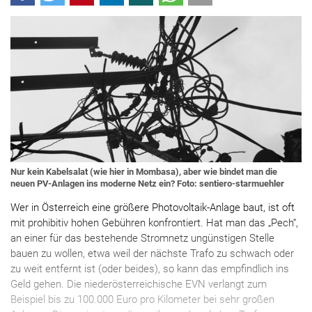
Nur kein Kabelsalat (wie hier in Mombasa), aber wie bindet man die
neuen PV-Anlagen ins moderne Netz ein? Foto: sentiero-starmuehler
Wer in Österreich eine größere Photovoltaik-Anlage baut, ist oft
mit prohibitiv hohen Gebühren konfrontiert. Hat man das „Pech“,
an einer für das bestehende Stromnetz ungünstigen Stelle
bauen zu wollen, etwa weil der nächste Trafo zu schwach oder
zu weit entfernt ist (oder beides), so kann das empfindlich ins
Geld gehen. Die niederösterreichische EVN verlangt zum
Beispiel bis zu 100.000 Euro pro Kilometer bei sehr großen