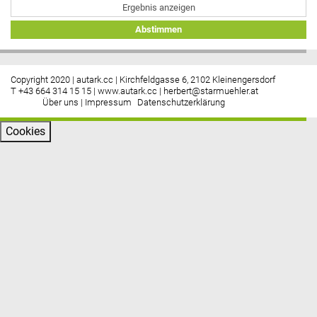
Ergebnis anzeigen
Abstimmen
Copyright 2020 | autark.cc | Kirchfeldgasse 6, 2102 Kleinengersdorf
T +43 664 314 15 15 |
www.autark.cc
|
herbert@starmuehler.at
Über uns
|
Impressum
Datenschutzerklärung
Cookies