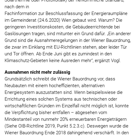
Solarthermie oder Photovoltaik) der herkömmliche Standard,
nach dem in
Fachinformation zur Beschlussfassung der Energieraumpläne
im Gemeinderat (24.6.2020) Wien gebaut wird. Warum? Die
geringeren Investitionskosten, die Gebäudeerrichtende bei
Gaslösungen tragen, sind mitunter ein Grund dafür. „Ein anderer
Grund sind die Ausnahmeregelungen in der Wiener Bauordnung,
die zwar im Einklang mit EU-Richtlinien stehen, aber leider Tür
und Tor öffnen. Ab Ende Juni gibt es zumindest in den
Klimaschutz-Gebieten keine Ausreden mehr“, ergänzt Vogl.
Ausnahmen nicht mehr zulässig
Grundsätzlich schreibt die Wiener Bauordnung vor, dass
Neubauten mit einem hocheffizienten, alternativen
Energiesystem auszustatten sind. Wenn beispielswiese die
Errichtung eines solchen Systems aus technischen oder
wirtschaftlichen Gründen im Einzelfall nicht möglich ist, konnte
die Verpflichtung bisher entfallen – abgesehen vom
Mindestanteil von nunmehr 20% erneuerbaren Energieträgern
(Siehe OIB-Richtline 2019, Punkt 5.2.3.c). Deswegen wurde die
Wiener Bauordnung Ende 2018 dahingehend verschärft. In den