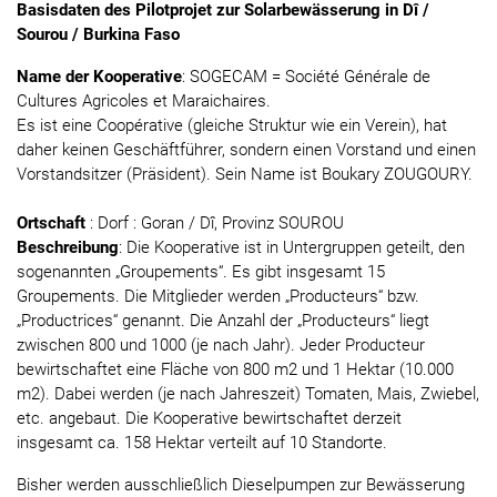
Basisdaten des Pilotprojet zur Solarbewässerung in Dî /
Sourou / Burkina Faso
Name der Kooperative
: SOGECAM = Société Générale de
Cultures Agricoles et Maraichaires.
Es ist eine Coopérative (gleiche Struktur wie ein Verein), hat
daher keinen Geschäftführer, sondern einen Vorstand und einen
Vorstandsitzer (Präsident). Sein Name ist Boukary ZOUGOURY.
Ortschaft
: Dorf : Goran / Dî, Provinz SOUROU
Beschreibung
: Die Kooperative ist in Untergruppen geteilt, den
sogenannten „Groupements“. Es gibt insgesamt 15
Groupements. Die Mitglieder werden „Producteurs“ bzw.
„Productrices“ genannt. Die Anzahl der „Producteurs“ liegt
zwischen 800 und 1000 (je nach Jahr). Jeder Producteur
bewirtschaftet eine Fläche von 800 m2 und 1 Hektar (10.000
m2). Dabei werden (je nach Jahreszeit) Tomaten, Mais, Zwiebel,
etc. angebaut. Die Kooperative bewirtschaftet derzeit
insgesamt ca. 158 Hektar verteilt auf 10 Standorte.
Bisher werden ausschließlich Dieselpumpen zur Bewässerung