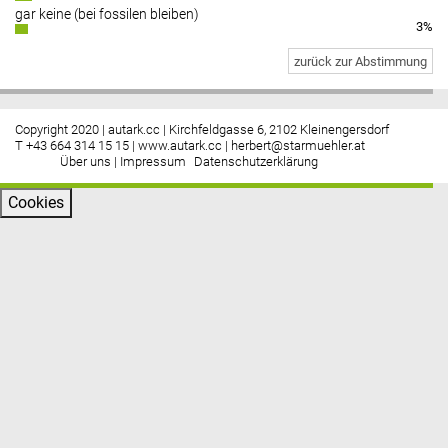
gar keine (bei fossilen bleiben)
3%
zurück zur Abstimmung
Copyright 2020 | autark.cc | Kirchfeldgasse 6, 2102 Kleinengersdorf
T +43 664 314 15 15 |
www.autark.cc
|
herbert@starmuehler.at
Über uns
|
Impressum
Datenschutzerklärung
Cookies