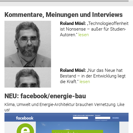
Kommentare, Meinungen und Interviews
Roland Mösl
:
„Technologieoffenheit
ist Nonsense – außer für Studien-
Autoren.“
lesen
Roland Mösl
:
„Nur das Neue hat
Bestand – in der Entwicklung liegt
die Kraft.“
lesen
NEU: facebook/energie-bau
Klima, Umwelt und Energie-Architektur brauchen Vernetzung. Like
us!
Roland Mösl
:
„Man wollte wohl
Kasse machen statt neue Produkte
erfinden.“
lesen