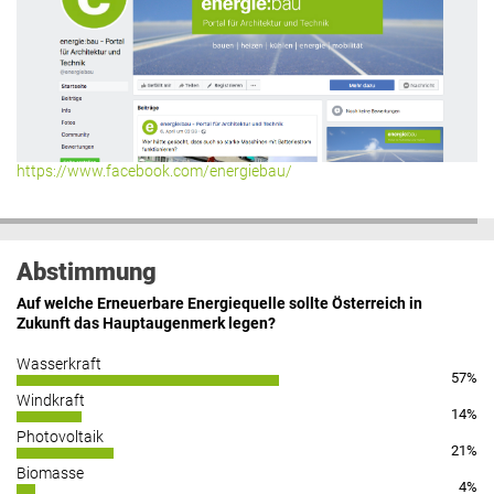
Hier geht’s zu allen Kommentaren
https://www.facebook.com/energiebau/
Abstimmung
Auf welche Erneuerbare Energiequelle sollte Österreich in
Zukunft das Hauptaugenmerk legen?
Wasserkraft
57%
Windkraft
14%
Photovoltaik
21%
Biomasse
4%