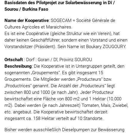
Basisdaten des Pilotprojet zur Solarbewässerung in Dî /
Sourou / Burkina Faso
Name der Kooperative
: SOGECAM = Société Générale de
Cultures Agricoles et Maraichaires.
Es ist eine Coopérative (gleiche Struktur wie ein Verein), hat
daher keinen Geschäftführer, sondern einen Vorstand und einen
Vorstandsitzer (Präsident). Sein Name ist Boukary ZOUGOURY.
Ortschaft
: Dorf : Goran / Dî, Provinz SOUROU
Beschreibung
: Die Kooperative ist in Untergruppen geteilt, den
sogenannten „Groupements“. Es gibt insgesamt 15
Groupements. Die Mitglieder werden „Producteurs“ bzw.
„Productrices“ genannt. Die Anzahl der „Producteurs“ liegt
zwischen 800 und 1000 (je nach Jahr). Jeder Producteur
bewirtschaftet eine Fläche von 800 m2 und 1 Hektar (10.000
m2). Dabei werden (je nach Jahreszeit) Tomaten, Mais, Zwiebel,
etc. angebaut. Die Kooperative bewirtschaftet derzeit
insgesamt ca. 158 Hektar verteilt auf 10 Standorte.
Bisher werden ausschließlich Dieselpumpen zur Bewässerung