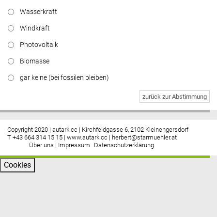
Wasserkraft
https://www.facebook.com/energiebau/
Windkraft
Photovoltaik
Biomasse
gar keine (bei fossilen bleiben)
zurück zur Abstimmung
Copyright 2020 | autark.cc | Kirchfeldgasse 6, 2102 Kleinengersdorf
T +43 664 314 15 15 |
www.autark.cc
|
herbert@starmuehler.at
Über uns
|
Impressum
Datenschutzerklärung
Cookies