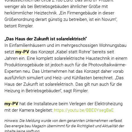
voraussichtlich bei circa 2.100 Euro. Das sind 67 Prozent
weniger als bei Betriebsgebäuden ähnlicher Größe mit
herkömmlicher Heiztechnik. „Ein Firmengebäude in dieser
Größenordnung derart günstig zu betreiben, ist ein Novum“,
betont Rimpler.
„Das Haus der Zukunft ist solarelektrisch“
In Einfamilienhäusern und im mehrgeschossigen Wohnungsbau
setzt
my-PV
das Konzept „Kabel statt Rohre“ bereits seit
Jahren ein. Eine komplett solarelektrische Haustechnik in einem
Produktionsgebäude ist jedoch auch für die Photovoltaikwärme-
Experten neu. Das Unternehmen hat das Konzept daher vorab
ausführlich simuliert und Heiz- und Kühllasten berechnet. „Das
Haus der Zukunft ist solarelektrisch. Das gilt nun auch für die
Heizung in Betriebsgebäuden“, sagt Rimpler.
my-PV
hat die Installateure beim Verlegen der Elektroheizung
mit der Kamera begleitet:
https://youtu.be/BBE0YsegBaE
Hinweis: Die Meldung wurde von dem genannten Unternehmen verfasst.
Das energie:bau Magazin übernimmt für die Richtigkeit und Aktualität der
Inhalte keine Haftung.