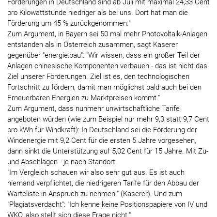
Förderungen in Deutschland sind ab Juli mit maximal 24,33 Cent
pro Kilowattstunde niedriger als bei uns. Dort hat man die
Förderung um 45 % zurückgenommen."
Zum Argument, in Bayern sei 50 mal mehr Photovoltaik-Anlagen
entstanden als in Österreich zusammen, sagt Kaserer
gegenüber "energie:bau": "Wir wissen, dass ein großer Teil der
Anlagen chinesische Komponenten verbauen - das ist nicht das
Ziel unserer Förderungen. Ziel ist es, den technologischen
Fortschritt zu fördern, damit man möglichst bald auch bei den
Erneuerbaren Energien zu Marktpreisen kommt."
Zum Argument, dass nunmehr unwirtschaftliche Tarife
angeboten würden (wie zum Beispiel nur mehr 9,3 statt 9,7 Cent
pro kWh für Windkraft): In Deutschland sei die Förderung der
Windenergie mit 9,2 Cent für die ersten 5 Jahre vorgesehen,
dann sinkt die Unterstützung auf 5,02 Cent für 15 Jahre. Mit Zu-
und Abschlägen - je nach Standort.
"Im Vergleich schauen wir also sehr gut aus. Es ist auch
niemand verpflichtet, die niedrigeren Tarife für den Abbau der
Warteliste in Anspruch zu nehmen." (Kaserer). Und zum
"Plagiatsverdacht": "Ich kenne keine Positionspapiere von IV und
WKO, also stellt sich diese Frage nicht."