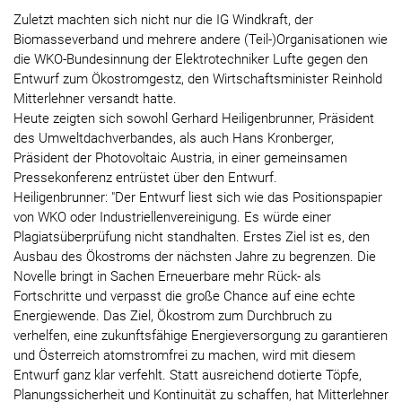
Zuletzt machten sich nicht nur die IG Windkraft, der
Biomasseverband und mehrere andere (Teil-)Organisationen wie
die WKO-Bundesinnung der Elektrotechniker Lufte gegen den
Entwurf zum Ökostromgestz, den Wirtschaftsminister Reinhold
Mitterlehner versandt hatte.
Heute zeigten sich sowohl Gerhard Heiligenbrunner, Präsident
des Umweltdachverbandes, als auch Hans Kronberger,
Präsident der Photovoltaic Austria, in einer gemeinsamen
Pressekonferenz entrüstet über den Entwurf.
Heiligenbrunner: "Der Entwurf liest sich wie das Positionspapier
von WKO oder Industriellenvereinigung. Es würde einer
Plagiatsüberprüfung nicht standhalten. Erstes Ziel ist es, den
Ausbau des Ökostroms der nächsten Jahre zu begrenzen. Die
Novelle bringt in Sachen Erneuerbare mehr Rück- als
Fortschritte und verpasst die große Chance auf eine echte
Energiewende. Das Ziel, Ökostrom zum Durchbruch zu
verhelfen, eine zukunftsfähige Energieversorgung zu garantieren
und Österreich atomstromfrei zu machen, wird mit diesem
Entwurf ganz klar verfehlt. Statt ausreichend dotierte Töpfe,
Planungssicherheit und Kontinuität zu schaffen, hat Mitterlehner