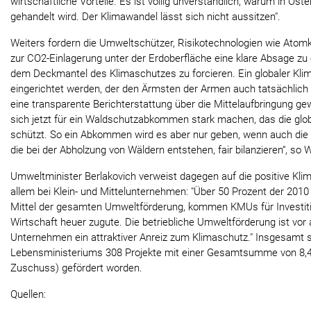
wirtschaftliche Vorteile. Es ist völlig unverständlich, warum in Öste
gehandelt wird. Der Klimawandel lässt sich nicht aussitzen".
Weiters fordern die Umweltschützer, Risikotechnologien wie Atom
zur CO2-Einlagerung unter der Erdoberfläche eine klare Absage zu e
dem Deckmantel des Klimaschutzes zu forcieren. Ein globaler Kl
eingerichtet werden, der den Ärmsten der Armen auch tatsächlich 
eine transparente Berichterstattung über die Mittelaufbringung ge
sich jetzt für ein Waldschutzabkommen stark machen, das die gl
schützt. So ein Abkommen wird es aber nur geben, wenn auch die 
die bei der Abholzung von Wäldern entstehen, fair bilanzieren“, so
Umweltminister Berlakovich verweist dagegen auf die positive Kli
allem bei Klein- und Mittelunternehmen: "Über 50 Prozent der 2010
Mittel der gesamten Umweltförderung, kommen KMUs für Investit
Wirtschaft heuer zugute. Die betriebliche Umweltförderung ist vor a
Unternehmen ein attraktiver Anreiz zum Klimaschutz." Insgesamt 
Lebensministeriums 308 Projekte mit einer Gesamtsumme von 8,4 
Zuschuss) gefördert worden.
Quellen: