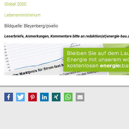
Global 2000
Lebensministerium
Bildquelle: Bleyenberg/pixelio
Leserbriefe, Anmerkungen, Kommentare bitte an redaktion(at)energie-bau.