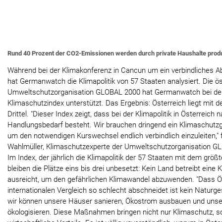
Rund 40 Prozent der CO2-Emissionen werden durch private Haushalte produ
Während bei der Klimakonferenz in Cancun um ein verbindliches 
hat Germanwatch die Klimapolitik von 57 Staaten analysiert. Die ö
Umweltschutzorganisation GLOBAL 2000 hat Germanwatch bei der
Klimaschutzindex unterstützt. Das Ergebnis: Österreich liegt mit d
Drittel. "Dieser Index zeigt, dass bei der Klimapolitik in Österreich
Handlungsbedarf besteht. Wir brauchen dringend ein Klimaschutz
um den notwendigen Kurswechsel endlich verbindlich einzuleiten,"
Wahlmüller, Klimaschutzexperte der Umweltschutzorganisation G
Im Index, der jährlich die Klimapolitik der 57 Staaten mit dem grö
bleiben die Plätze eins bis drei unbesetzt: Kein Land betreibt eine K
ausreicht, um den gefährlichen Klimawandel abzuwenden. "Dass Ös
internationalen Vergleich so schlecht abschneidet ist kein Naturge
wir können unsere Häuser sanieren, Ökostrom ausbauen und uns
ökologisieren. Diese Maßnahmen bringen nicht nur Klimaschutz, so