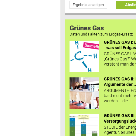
Ergebnis anzeigen
Abst
Grünes Gas
Daten und Fakten zum Erdgas-Ersatz.
GRÜNES GAS I: D
- was soll Erdgas
GRÜNES GAS I: W
„Grünes Gas?“ W
versteht man daru
GRÜNES GAS II: 
Argumente der..
ARGUMENTE Erd
bald nicht mehr v
werden – die...
GRÜNES GAS III:
Versorgungslücke
STUDIE der Energ
Agentur: Grünes