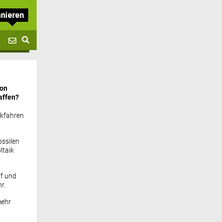
von
affen?
ckfahren
ssilen
ltaik
if und
r.
mehr