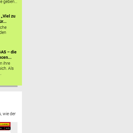
ie geben...
„Viel zu
r...
sche
 den
AS – die
cen...
n ihre
sich. Als
.
, wie der