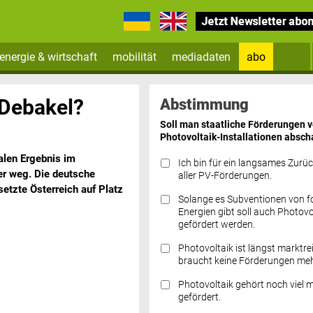
energie & wirtschaft
mobilität
mediadaten
abo
Zum Newsletter anmelden
-Debakel?
Abstimmung
Soll man staatliche Förderungen 
Photovoltaik-Installationen absch
alen Ergebnis im
Ich bin für ein langsames Zurü
er weg. Die deutsche
aller PV-Förderungen.
etzte Österreich auf Platz
Solange es Subventionen von fo
Datenschutz FAQs
Energien gibt soll auch Photovo
gefördert werden.
Photovoltaik ist längst marktre
braucht keine Förderungen meh
Photovoltaik gehört noch viel 
gefördert.