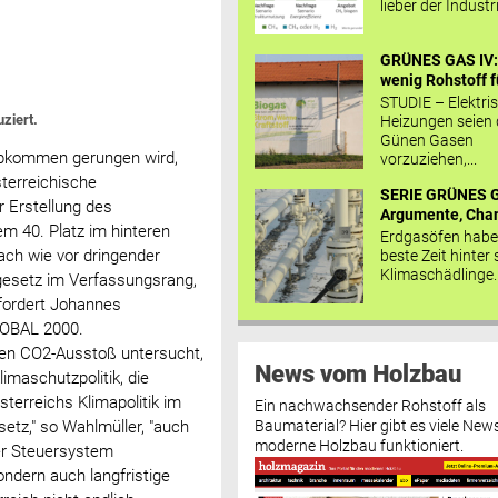
lieber der Industr
GRÜNES GAS IV: 
wenig Rohstoff fü
STUDIE – Elektri
ziert.
Heizungen seien
Günen Gasen
Abkommen gerungen wird,
vorzuziehen,...
sterreichische
SERIE GRÜNES G
 Erstellung des
Argumente, Chan
em 40. Platz im hinteren
Erdgasöfen habe
 nach wie vor dringender
beste Zeit hinter 
Klimaschädlinge..
gesetz im Verfassungsrang,
 fordert Johannes
LOBAL 2000.
ßten CO2-Ausstoß untersucht,
News vom Holzbau
limaschutzpolitik, die
terreichs Klimapolitik im
Ein nachwachsender Rohstoff als
Baumaterial? Hier gibt es viele News
setz," so Wahlmüller, "auch
moderne Holzbau funktioniert.
er Steuersystem
ndern auch langfristige