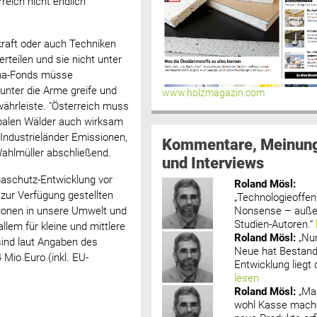
rreich nicht endlich
kraft oder auch Techniken
rteilen und sie nicht unter
ima-Fonds müsse
unter die Arme greife und
www.holzmagazin.com
währleiste. "Österreich muss
obalen Wälder auch wirksam
Industrieländer Emissionen,
Kommentare, Meinun
 Wahlmüller abschließend.
und Interviews
maschutz-Entwicklung vor
Roland Mösl
:
 zur Verfügung gestellten
„Technologieoffenh
Nonsense – außer
ionen in unsere Umwelt und
Studien-Autoren.“
llem für kleine und mittlere
Roland Mösl
:
„Nu
sind laut Angaben des
Neue hat Bestand
Mio Euro (inkl. EU-
Entwicklung liegt d
lesen
Roland Mösl
:
„Ma
wohl Kasse mache