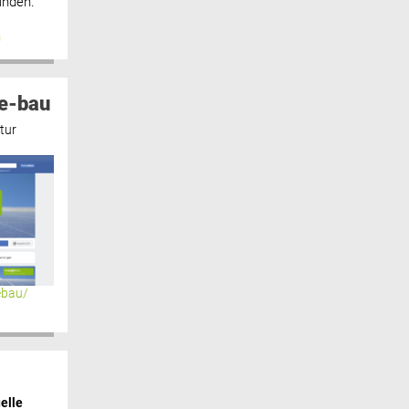
inden.“
n
e-bau
tur
ebau/
elle