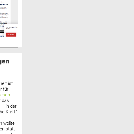
gen
eit ist
 für
lesen
r das
 – in der
ie Kraft.“
n wollte
n statt