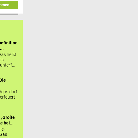
immen
efinition
...
as heißt
as
nter?...
Die
.
gas darf
erfeuert
 „Große
 bei...
ie-
 Gas