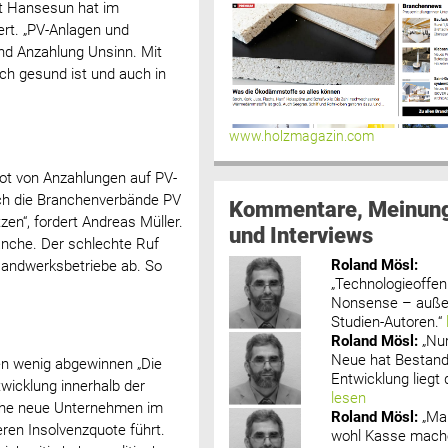
st Hansesun hat im
rt. „PV-Anlagen und
nd Anzahlung Unsinn. Mit
ch gesund ist und auch in
www.holzmagazin.com
bot von Anzahlungen auf PV-
ich die Branchenverbände PV
Kommentare, Meinun
zen“, fordert Andreas Müller.
und Interviews
anche. Der schlechte Ruf
Roland Mösl
:
Handwerksbetriebe ab. So
„Technologieoffenh
Nonsense – außer
Studien-Autoren.“
Roland Mösl
:
„Nu
Neue hat Bestand
en wenig abgewinnen „Die
Entwicklung liegt d
twicklung innerhalb der
lesen
iche neue Unternehmen im
Roland Mösl
:
„Ma
ren Insolvenzquote führt.
wohl Kasse mache