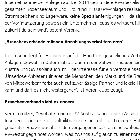
Inbetriebnahme der Anlagen ab. Der 2014 gegründete PV-Speziali
gesamten Bodenseeraum und Tirol rund 12.000 PV-Anlagen realisie
Stromspeicher sind Lagerware, keine Spezialanfertigungen – da si
der Vorfinanzierung beweist ein Unternehmen, dass es wirtschaftli
Zukunft da sein wird“, betont Veronik.
„Branchenverbände müssen Anzahlungsverbot forcieren“
Die Lösung liegt für Hansesun auf der Hand: ein gesetzliches Ver
Anlagen. „Sowohl in Österreich als auch in der Schweiz müssen s
Austria und Swissolar auch im Eigeninteresse für ein Verbot einset
„Unseriöse Anbieter ruinieren die Menschen, den Markt und die Br
von Mitbewerbern färbt auch auf zuverlässige Partner und lokale 
kann und darf es nicht weitergehen“, ist Veronik überzeugt.
Branchenverband sieht es anders
Vera Immitzer, Geschäftsführerin PV Austria: kann diesem Ansinn
Insolvenzen in der Photovoltaikbranche sind Teil einer breiteren En
gesamten Bauwirtschaft. In den vergangenen Jahren sind zahlre
PV-Sektor gegründet worden, was zwangsläufig auch zu einer höhe