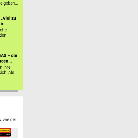
ie geben...
„Viel zu
r...
sche
 den
AS – die
cen...
n ihre
sich. Als
.
, wie der