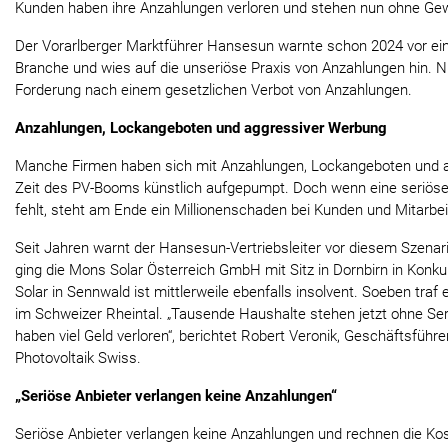
Kunden haben ihre Anzahlungen verloren und stehen nun ohne Gew
Der Vorarlberger Marktführer Hansesun warnte schon 2024 vor eine
Branche und wies auf die unseriöse Praxis von Anzahlungen hin. 
Forderung nach einem gesetzlichen Verbot von Anzahlungen.
Anzahlungen, Lockangeboten und aggressiver Werbung
Manche Firmen haben sich mit Anzahlungen, Lockangeboten und a
Zeit des PV-Booms künstlich aufgepumpt. Doch wenn eine seriöse 
fehlt, steht am Ende ein Millionenschaden bei Kunden und Mitarbeit
Seit Jahren warnt der Hansesun-Vertriebsleiter vor diesem Szena
ging die Mons Solar Österreich GmbH mit Sitz in Dornbirn in Konk
Solar in Sennwald ist mittlerweile ebenfalls insolvent. Soeben traf
im Schweizer Rheintal. „Tausende Haushalte stehen jetzt ohne Serv
haben viel Geld verloren“, berichtet Robert Veronik, Geschäftsfüh
Photovoltaik Swiss.
„Seriöse Anbieter verlangen keine Anzahlungen“
Seriöse Anbieter verlangen keine Anzahlungen und rechnen die Ko