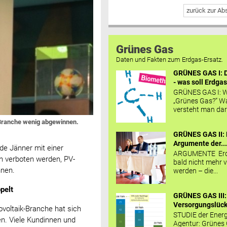
zurück zur A
Grünes Gas
Daten und Fakten zum Erdgas-Ersatz.
GRÜNES GAS I: D
- was soll Erdgas
GRÜNES GAS I: W
„Grünes Gas?“ W
versteht man daru
 Branche wenig abgewinnen.
GRÜNES GAS II: 
Argumente der..
e Jänner mit einer
ARGUMENTE Erd
n verboten werden, PV-
bald nicht mehr v
hnen.
werden – die...
pelt
GRÜNES GAS III:
Versorgungslücke
ovoltaik-Branche hat sich
STUDIE der Energ
en. Viele Kundinnen und
Agentur: Grünes