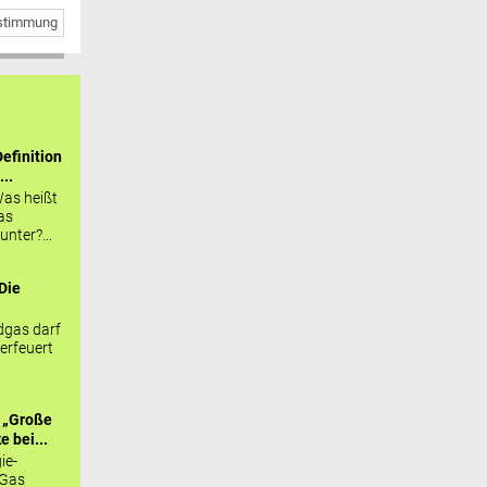
bstimmung
efinition
...
as heißt
as
nter?...
Die
.
gas darf
erfeuert
 „Große
 bei...
ie-
 Gas