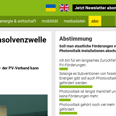
energie & wirtschaft
mobilität
mediadaten
abo
Zum Newsletter anmelden
nsolvenzwelle
Abstimmung
Soll man staatliche Förderungen 
Photovoltaik-Installationen absch
Ich bin für ein langsames Zurückfah
PV-Förderungen.
 – der PV-Verband kann
Solange es Subventionen von fossil
Datenschutz FAQs
Energien gibt soll auch Photovoltai
gefördert werden.
Photovoltaik ist längst marktreif u
keine Förderungen mehr.
Photovoltaik gehört noch viel mehr
gefördert.