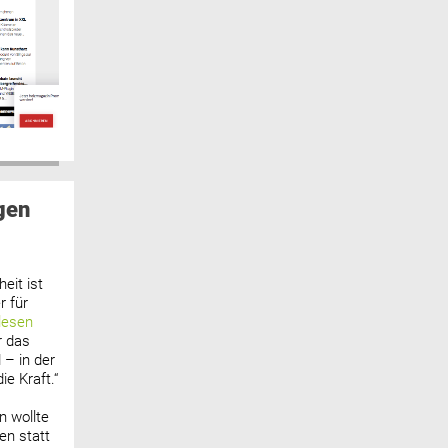
gen
eit ist
 für
lesen
r das
 – in der
ie Kraft.“
n wollte
n statt