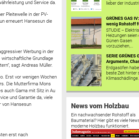
ährleistung und Service da.
lieber der Industr
r Pleitewelle in der PV-
GRÜNES GAS IV: 
Nun erneuert Hansesun die
wenig Rohstoff fü
STUDIE – Elektri
Heizungen seien
Günen Gasen
vorzuziehen,...
ggressiver Werbung in der
SERIE GRÜNES G
wirtschaftliche Grundlage
Argumente, Chan
ern“, sagt Andreas Müller.
Erdgasöfen habe
beste Zeit hinter 
rio. Erst vor wenigen Wochen
Klimaschädlinge..
urs. Die Mutterfirma Mons
 es auch Gama mit Sitz in Au
ice und Garantie da, viele
rer von Hansesun
News vom Holzbau
Ein nachwachsender Rohstoff als
Baumaterial? Hier gibt es viele News
moderne Holzbau funktioniert.
sten erst nach