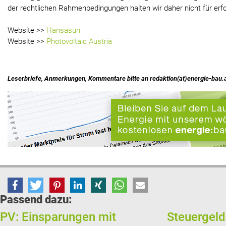
der rechtlichen Rahmenbedingungen halten wir daher nicht für erfor
Website >>
Hansasun
Website >>
Photovoltaic Austria
Leserbriefe, Anmerkungen, Kommentare bitte an redaktion(at)energie-bau.
Passend dazu:
PV: Einsparungen mit
Steuergeld