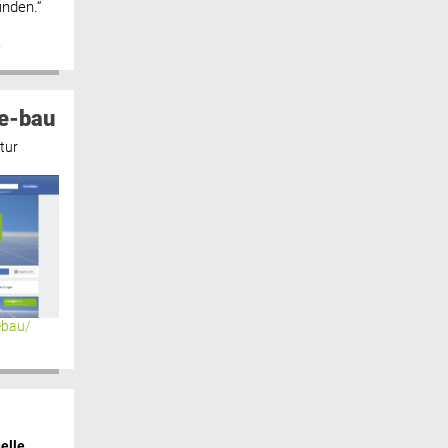
inden.“
n
e-bau
tur
ebau/
elle