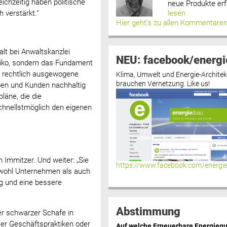
ichzeitig haben politische
neue Produkte erf
lesen
verstärkt.“
Hier geht’s zu allen Kommentare
t bei Anwaltskanzlei
NEU: facebook/energi
siko, sondern das Fundament
ne rechtlich ausgewogene
Klima, Umwelt und Energie-Architek
brauchen Vernetzung. Like us!
ben und Kunden nachhaltig
läne, die die
chnellstmöglich den eigenen
n Immitzer. Und weiter: „Sie
https://www.facebook.com/energi
sowohl Unternehmen als auch
ng und eine bessere
Abstimmung
er schwarzer Schafe in
er Geschäftspraktiken oder
Auf welche Erneuerbare Energiequ