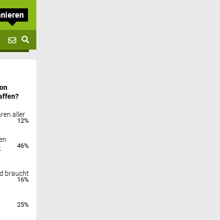
von
affen?
ren aller
12%
en
46%
k
nd braucht
16%
25%