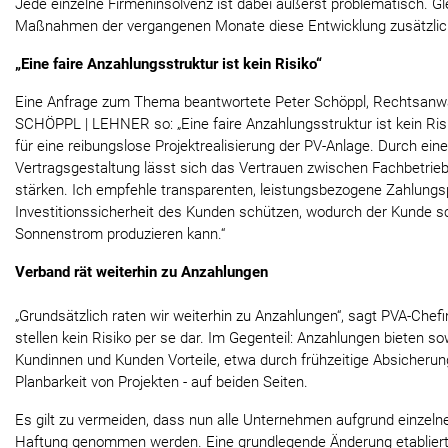
Jede einzelne Firmeninsolvenz ist dabei äußerst problematisch. Gle
Maßnahmen der vergangenen Monate diese Entwicklung zusätzlich 
„Eine faire Anzahlungsstruktur ist kein Risiko“
Eine Anfrage zum Thema beantwortete Peter Schöppl, Rechtsanwal
SCHÖPPL | LEHNER so: „Eine faire Anzahlungsstruktur ist kein Ri
für eine reibungslose Projektrealisierung der PV-Anlage. Durch ei
Vertragsgestaltung lässt sich das Vertrauen zwischen Fachbetrie
stärken. Ich empfehle transparenten, leistungsbezogene Zahlungsp
Investitionssicherheit des Kunden schützen, wodurch der Kunde s
Sonnenstrom produzieren kann.“
Verband rät weiterhin zu Anzahlungen
„Grundsätzlich raten wir weiterhin zu Anzahlungen“, sagt PVA-Chefi
stellen kein Risiko per se dar. Im Gegenteil: Anzahlungen bieten 
Kundinnen und Kunden Vorteile, etwa durch frühzeitige Absicheru
Planbarkeit von Projekten - auf beiden Seiten.
Es gilt zu vermeiden, dass nun alle Unternehmen aufgrund einzeln
Haftung genommen werden. Eine grundlegende Änderung etabliert