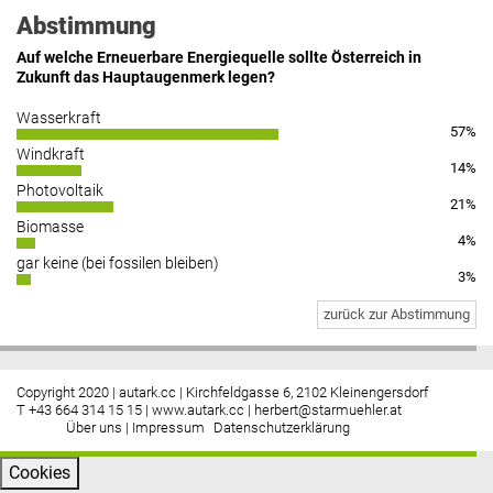
Abstimmung
Auf welche Erneuerbare Energiequelle sollte Österreich in
Zukunft das Hauptaugenmerk legen?
Wasserkraft
57%
Windkraft
14%
Photovoltaik
21%
Biomasse
4%
gar keine (bei fossilen bleiben)
3%
zurück zur Abstimmung
Copyright 2020 | autark.cc | Kirchfeldgasse 6, 2102 Kleinengersdorf
T +43 664 314 15 15 |
www.autark.cc
|
herbert@starmuehler.at
Über uns
|
Impressum
Datenschutzerklärung
Cookies