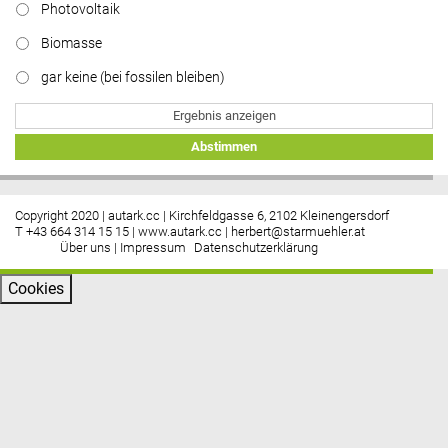
Photovoltaik
Biomasse
gar keine (bei fossilen bleiben)
Ergebnis anzeigen
Abstimmen
Copyright 2020 | autark.cc | Kirchfeldgasse 6, 2102 Kleinengersdorf
T +43 664 314 15 15 |
www.autark.cc
|
herbert@starmuehler.at
Über uns
|
Impressum
Datenschutzerklärung
Cookies