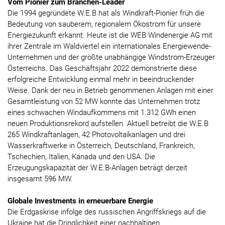
Vom Pionier zum Branchen-Leader
Die 1994 gegründete W.E.B hat als Windkraft-Pionier früh die
Bedeutung von sauberem, regionalem Ökostrom für unsere
Energiezukunft erkannt. Heute ist die WEB Windenergie AG mit
ihrer Zentrale im Waldviertel ein internationales Energiewende-
Unternehmen und der größte unabhängige Windstrom-Erzeuger
Österreichs. Das Geschäftsjahr 2022 demonstrierte diese
erfolgreiche Entwicklung einmal mehr in beeindruckender
Weise. Dank der neu in Betrieb genommenen Anlagen mit einer
Gesamtleistung von 52 MW konnte das Unternehmen trotz
eines schwachen Windaufkommens mit 1.312 GWh einen
neuen Produktionsrekord aufstellen. Aktuell betreibt die W.E.B
265 Windkraftanlagen, 42 Photovoltaikanlagen und drei
Wasserkraftwerke in Österreich, Deutschland, Frankreich,
Tschechien, Italien, Kanada und den USA. Die
Erzeugungskapazität der W.E.B-Anlagen beträgt derzeit
insgesamt 596 MW.
Globale Investments in erneuerbare Energie
Die Erdgaskrise infolge des russischen Angriffskriegs auf die
Ukraine hat die Dringlichkeit einer nachhaltigen