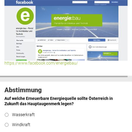
Roland Mösl
:
„Man wollte wohl
Kasse machen statt neue Produkte
erfinden.“
lesen
Hier geht’s zu allen Kommentaren
https://www.facebook.com/energiebau/
Abstimmung
Auf welche Erneuerbare Energiequelle sollte Österreich in
Zukunft das Hauptaugenmerk legen?
Wasserkraft
Windkraft