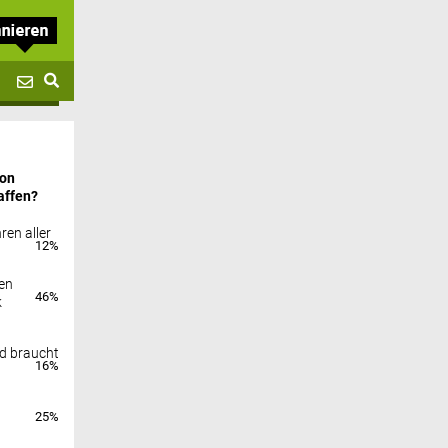
von
affen?
ren aller
12%
en
46%
k
nd braucht
16%
25%