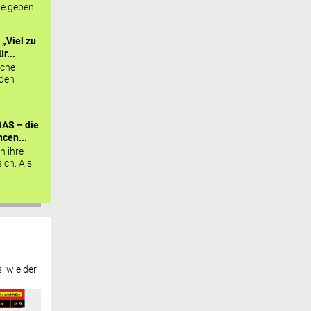
ie geben...
„Viel zu
r...
sche
 den
AS – die
cen...
n ihre
sich. Als
.
, wie der