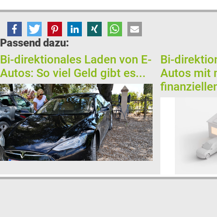
Passend dazu:
Bi-direktionales Laden von E-
Bi-direkti
Autos: So viel Geld gibt es...
Autos mit
finanziellen