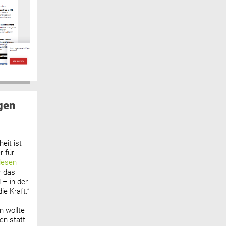
gen
eit ist
 für
lesen
r das
 – in der
ie Kraft.“
n wollte
n statt