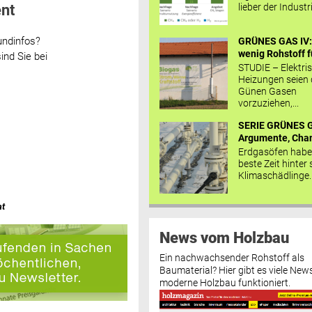
lieber der Industr
nt
undinfos?
GRÜNES GAS IV: 
wenig Rohstoff fü
ind Sie bei
STUDIE – Elektri
Heizungen seien
Günen Gasen
vorzuziehen,...
SERIE GRÜNES G
Argumente, Chan
Erdgasöfen habe
beste Zeit hinter 
Klimaschädlinge..
at
News vom Holzbau
Ein nachwachsender Rohstoff als
Baumaterial? Hier gibt es viele News
moderne Holzbau funktioniert.