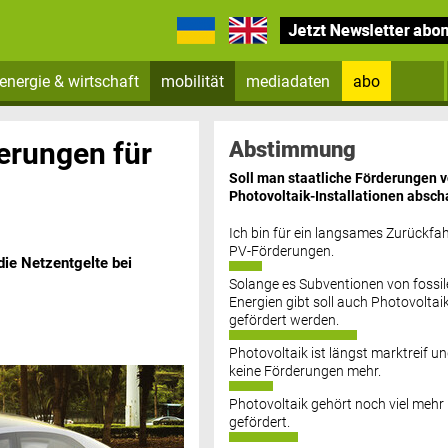
energie & wirtschaft
mobilität
mediadaten
abo
Zum Newsletter anmelden
erungen für
Abstimmung
Soll man staatliche Förderungen 
Photovoltaik-Installationen absch
Ich bin für ein langsames Zurückfah
PV-Förderungen.
ie Netzentgelte bei
Solange es Subventionen von fossil
Datenschutz FAQs
Energien gibt soll auch Photovoltai
gefördert werden.
Photovoltaik ist längst marktreif u
keine Förderungen mehr.
Photovoltaik gehört noch viel mehr
gefördert.