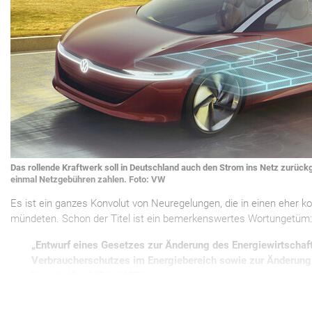
Das rollende Kraftwerk soll in Deutschland auch den Strom ins Netz zurück
einmal Netzgebühren zahlen. Foto: VW
Es ist ein ganzes Konvolut von Neuregelungen, die in einen eher k
mündeten. Schon der Titel ist ein bemerkenswertes Wortungetüm
„Entwurf eines Gesetzes zur Änderung des Energiewirtschaf
Verbraucherschutzes im Energiebereich sowie zur Änderung 
Vorschriften“ (21/1497)