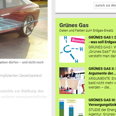
zurück zur A
Grünes Gas
Daten und Fakten zum Erdgas-Ersatz.
GRÜNES GAS I: D
- was soll Erdgas
GRÜNES GAS I: W
„Grünes Gas?“ W
versteht man daru
geben dürfen – und nicht noch
GRÜNES GAS II: 
Argumente der..
omplizierten Gesetzestext
ARGUMENTE Erd
:
bald nicht mehr v
werden – die...
tsrechts zur Stärkung des
weiterer energierechtlicher
GRÜNES GAS III:
Versorgungslücke
STUDIE der Energ
Agentur: Grünes