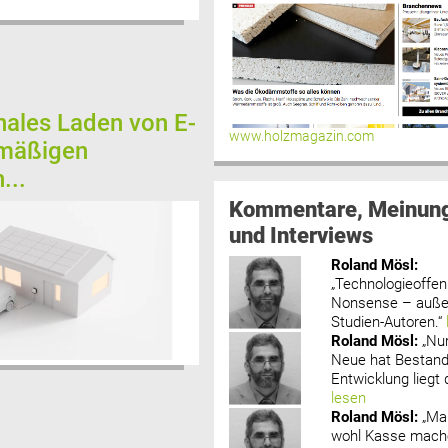
onales Laden von E-
www.holzmagazin.com
 mäßigen
...
Kommentare, Meinun
und Interviews
Roland Mösl
:
„Technologieoffenh
Nonsense – außer
Studien-Autoren.“
Roland Mösl
:
„Nu
Neue hat Bestand
Entwicklung liegt d
lesen
Roland Mösl
:
„Ma
wohl Kasse mache