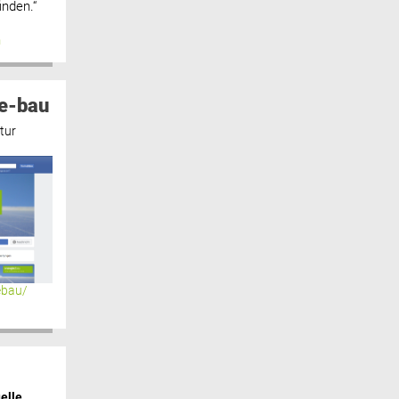
inden.“
n
e-bau
tur
ebau/
elle