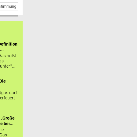
bstimmung
efinition
...
as heißt
as
nter?...
Die
.
gas darf
erfeuert
 „Große
 bei...
ie-
 Gas