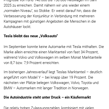
Prognose von rund 140.000 bis 150.000 Neuwagen im Jahr
2025 zu erreichen. Damit nähern wir uns wieder einem
„normalen Niveau“, so Stokke. Er weist darauf hin, dass die
Verbesserung der Konjunktur in Verbindung mit mehreren
Kampagnen mit günstigen Angeboten die Menschen in die
Autohäuser lockt.
Tesla bleibt das neue „Volksauto“
Im September konnte keine Automarke mit Tesla mithalten. Die
Marke allein erreichte einen Marktanteil von fast 34 Prozent,
während Volvo und Volkswagen im selben Monat Marktanteile
von 8,7 bzw. 7,9 Prozent erreichten.
Im bisherigen Jahresverlauf liegt Teslas Marktanteil – deutlich
angeführt vom Model Y – bei knapp über 19 Prozent. Die
nächsten vier Plätze belegen Volkswagen, Volvo, Toyota und
BMW – Automarken mit langer Tradition in Norwegen.
Die Autoindustrie steht unter Druck – ein Käufermarkt
Die relativ hohen Zulassungszahlen, kombiniert mit vielen