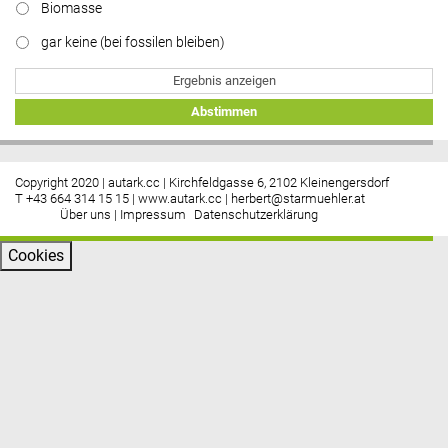
Biomasse
gar keine (bei fossilen bleiben)
Ergebnis anzeigen
Abstimmen
Copyright 2020 | autark.cc | Kirchfeldgasse 6, 2102 Kleinengersdorf
T +43 664 314 15 15 |
www.autark.cc
|
herbert@starmuehler.at
Über uns
|
Impressum
Datenschutzerklärung
Cookies