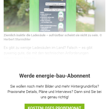
Ziemlich inaktiv die Ladesäule – aufrüstbar scheint sie nicht zu sein. ©
Herbert Starmühler
Es gibt zu wenige Ladesäulen im Land? Falsch – es gibt
zuwenig gute, die mit den technischen Anforderungen
mitwachsen können.
Werde energie-bau-Abonnent
Sie wollen noch mehr Bilder und mehr Hintergrundinfos?
Praxisnahe Details, Pläne und Interviews? Dann sind Sie bei
uns genau richtig!
KOSTENLOSES PROBEMONAT