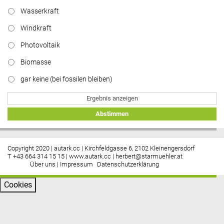
Wasserkraft
https://www.facebook.com/energiebau/
Windkraft
Photovoltaik
Biomasse
gar keine (bei fossilen bleiben)
Ergebnis anzeigen
Abstimmen
Copyright 2020 | autark.cc | Kirchfeldgasse 6, 2102 Kleinengersdorf
T +43 664 314 15 15 |
www.autark.cc
|
herbert@starmuehler.at
Über uns
|
Impressum
Datenschutzerklärung
Cookies