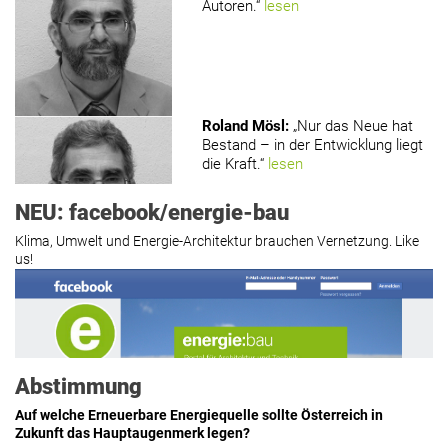
Autoren.“
lesen
Roland Mösl
:
„Nur das Neue hat
Bestand – in der Entwicklung liegt
die Kraft.“
lesen
NEU: facebook/energie-bau
Klima, Umwelt und Energie-Architektur brauchen Vernetzung. Like
us!
Roland Mösl
:
„Man wollte wohl
Kasse machen statt neue Produkte
erfinden.“
lesen
Abstimmung
Auf welche Erneuerbare Energiequelle sollte Österreich in
Zukunft das Hauptaugenmerk legen?
Hier geht’s zu allen Kommentaren