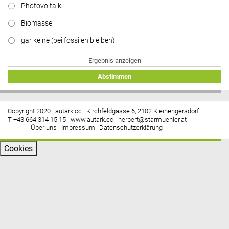
Photovoltaik
Biomasse
gar keine (bei fossilen bleiben)
Ergebnis anzeigen
Abstimmen
Copyright 2020 | autark.cc | Kirchfeldgasse 6, 2102 Kleinengersdorf
T +43 664 314 15 15 |
www.autark.cc
|
herbert@starmuehler.at
Über uns
|
Impressum
Datenschutzerklärung
Cookies