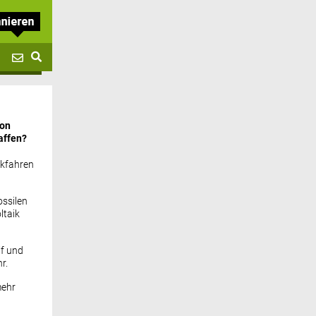
von
affen?
ckfahren
ssilen
ltaik
if und
r.
mehr