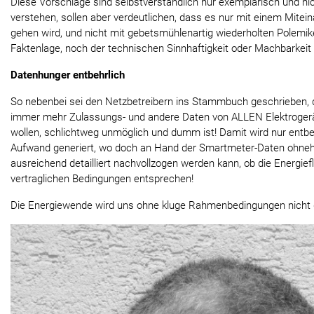
Diese Vorschläge sind selbstverständlich nur exemplarisch und nich
verstehen, sollen aber verdeutlichen, dass es nur mit einem Mitei
gehen wird, und nicht mit gebetsmühlenartig wiederholten Polemik
Faktenlage, noch der technischen Sinnhaftigkeit oder Machbarkeit
Datenhunger entbehrlich
So nebenbei sei den Netzbetreibern ins Stammbuch geschrieben, 
immer mehr Zulassungs- und andere Daten von ALLEN Elektrogerä
wollen, schlichtweg unmöglich und dumm ist! Damit wird nur entbe
Aufwand generiert, wo doch an Hand der Smartmeter-Daten ohnehi
ausreichend detailliert nachvollzogen werden kann, ob die Energie
vertraglichen Bedingungen entsprechen!
Die Energiewende wird uns ohne kluge Rahmenbedingungen nicht 