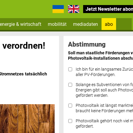
energie & wirtschaft
mobilität
mediadaten
abo
Zum Newsletter anmelden
 verordnen!
Abstimmung
Soll man staatliche Förderungen 
Photovoltaik-Installationen absch
Ich bin für ein langsames Zurü
tromnetzes tatsächlich
aller PV-Förderungen.
Solange es Subventionen von fo
Datenschutz FAQs
Energien gibt soll auch Photovo
gefördert werden.
Photovoltaik ist längst marktre
braucht keine Förderungen meh
Photovoltaik gehört noch viel 
gefördert.