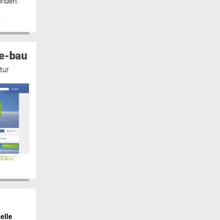
inden.“
n
e-bau
tur
ebau/
elle