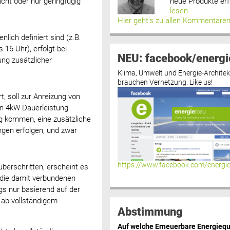
neue Produkte erf
cht oder nur geringfügig
lesen
Hier geht’s zu allen Kommentare
nlich definiert sind (z.B.
 16 Uhr), erfolgt bei
NEU: facebook/energi
ng zusätzlicher
Klima, Umwelt und Energie-Architek
brauchen Vernetzung. Like us!
t, soll zur Anreizung von
von 4kW Dauerleistung
g kommen, eine zusätzliche
en erfolgen, und zwar
https://www.facebook.com/energi
überschritten, erscheint es
 die damit verbundenen
ngs nur basierend auf der
 ab vollständigem
Abstimmung
Auf welche Erneuerbare Energiequ