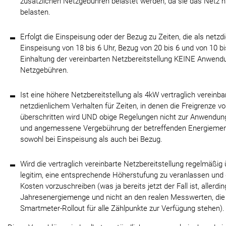
zusätzlichen Netzgebühren belastet werden, da sie das Netz ni
belasten.
Erfolgt die Einspeisung oder der Bezug zu Zeiten, die als netzdie
Einspeisung von 18 bis 6 Uhr, Bezug von 20 bis 6 und von 10 bis
Einhaltung der vereinbarten Netzbereitstellung KEINE Anwendu
Netzgebühren.
Ist eine höhere Netzbereitstellung als 4kW vertraglich vereinbar
netzdienlichem Verhalten für Zeiten, in denen die Freigrenze 
überschritten wird UND obige Regelungen nicht zur Anwendun
und angemessene Vergebührung der betreffenden Energiemeng
sowohl bei Einspeisung als auch bei Bezug.
Wird die vertraglich vereinbarte Netzbereitstellung regelmäßig 
legitim, eine entsprechende Höherstufung zu veranlassen und
Kosten vorzuschreiben (was ja bereits jetzt der Fall ist, allerdi
Jahresenergiemenge und nicht an den realen Messwerten, die
Smartmeter-Rollout für alle Zählpunkte zur Verfügung stehen).