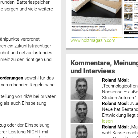
ründen, Batteriespeicher
e sorgen und viele weitere
Zählpunkte verordnet
www.holzmagazin.com
n ein zukunftsträchtiger
elohnt und netzbelastendes
reiz zu den richtigen und
Kommentare, Meinun
und Interviews
Forderungen
sowohl für das
Roland Mösl
:
zu verordnenden Regeln nahe:
„Technologieoffenh
Nonsense – außer
tellung von 4kW bei privaten
Studien-Autoren.“
ug als auch Einspeisung
Roland Mösl
:
„Nu
Neue hat Bestand
Entwicklung liegt d
lesen
zug oder der Einspeisung
Roland Mösl
:
„Ma
herer Leistung NICHT mit
wohl Kasse mache