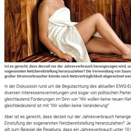
Ist es gerecht, dass derzeit nur der Jahresverbrauch herangezogen wird, u
sogenannten Netzbereitstellung heranzuziehen? Die Verwendung von Sauna
großer Stromverbraucher könnte nach Netzverträglichkeit abgerechnet wer
In der Diskussion rund um die Begutachtung des aktuellen ElWG
diversen Interessensvertretungen und sogar von politischen Partei
gleichlautend Forderungen im Sinn von "Wir wollen keine neuen Net
gleichbedeutend ist mit "Wir wollen keine Veränderung!"
Aber ist es gerecht, dass derzeit nur der Jahresverbrauch herang
Einstufung der sogenannten Netzbereitstellung heranzuziehen? Je 
gilt zum Beispiel die Regelung, dass ein Jahresverbrauch unter 10