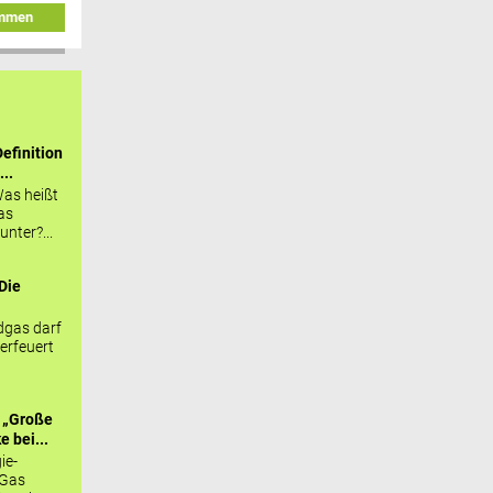
immen
efinition
...
as heißt
as
nter?...
Die
.
gas darf
erfeuert
 „Große
 bei...
ie-
 Gas