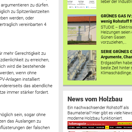
lieber der Industr
g argumentieren zu dürfen.
lich zu Spitzenlastzeiten
GRÜNES GAS IV: 
eben werden, oder
wenig Rohstoff fü
rtraglich vereinbarten 4
STUDIE – Elektri
Heizungen seien
Günen Gasen
vorzuziehen,...
SERIE GRÜNES G
ür mehr Gerechtigkeit zu
Argumente, Chan
dienlichkeit zu erreichen,
Erdgasöfen habe
lich wird die bestehende
beste Zeit hinter 
 werden, wenn ohne
Klimaschädlinge..
-Anlagen installiert
andererseits das abendliche
ze immer stärker fordert.
News vom Holzbau
Ein nachwachsender Rohstoff als
Baumaterial? Hier gibt es viele News
öglich sein, sogar ohne
moderne Holzbau funktioniert.
tzen das Auslangen zu
inflüsterungen der falschen