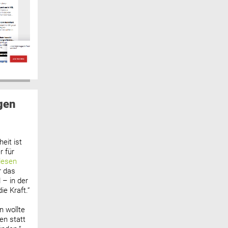
gen
eit ist
 für
lesen
r das
 – in der
ie Kraft.“
n wollte
n statt