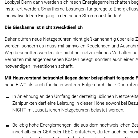
Lobbys! Denn dann werden sich rasch Energiegemeinschaften beg
installiert werden, Smarthome-Lösungen für geregelte Energieflüss
innovative Ideen Eingang in den neuen Strommarkt finden!
Die Gieskanne ist nicht zweckdienlich
Daher dürfen neue Netzgebühren nicht gießkannenartig über alle 
werden, sondern es muss mit sinnvollen Regelungen und Ausnahme
Weg beschritten werden, der nicht nur netzdienliches Verhalten b
Verhalten mit angemessenen Kosten belegt, sondern auch einen An
notwendigen Investitionen schafft.
Mit Hausverstand betrachtet liegen daher beispielhaft folgende 
neue ElWG als auch für die in weiterer Folge durch die e-Control 
In Anlehnung an den Umfang der derzeitig üblichen Netzbereits
Zählpunkten darf eine Leistung in dieser Höhe sowohl bei Bez
NICHT mit zusätzlichen Netzgebühren belastet werden.
Beliebig hohe Energiemengen, die aus dem nachweislichen Be
innerhalb einer GEA oder l.EEG entstehen, dürfen auch bei hö