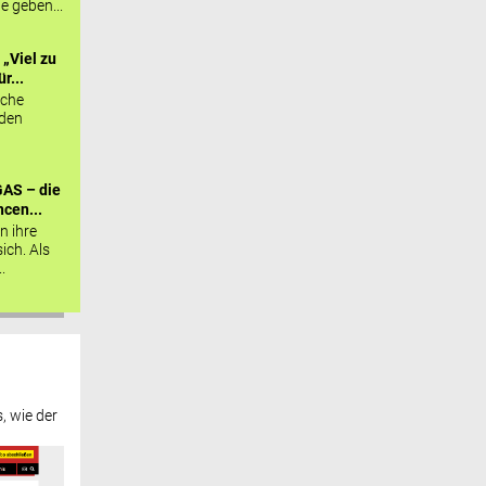
ie geben...
„Viel zu
r...
sche
 den
AS – die
cen...
n ihre
sich. Als
.
, wie der