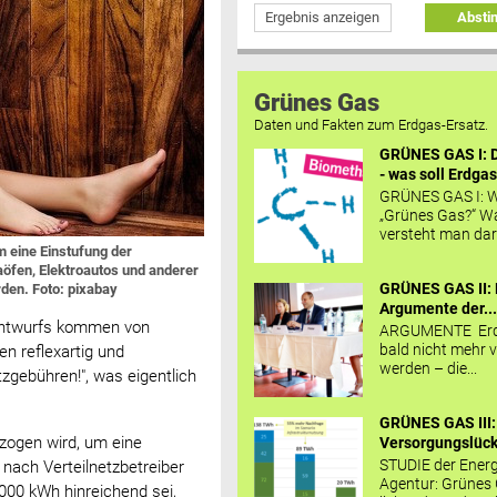
Ergebnis anzeigen
Abst
Grünes Gas
Daten und Fakten zum Erdgas-Ersatz.
GRÜNES GAS I: D
- was soll Erdgas
GRÜNES GAS I: W
„Grünes Gas?“ W
versteht man daru
m eine Einstufung der
öfen, Elektroautos und anderer
GRÜNES GAS II: 
den. Foto: pixabay
Argumente der..
-Entwurfs kommen von
ARGUMENTE Erd
bald nicht mehr v
en reflexartig und
werden – die...
zgebühren!", was eigentlich
GRÜNES GAS III:
ezogen wird, um eine
Versorgungslücke
STUDIE der Energ
nach Verteilnetzbetreiber
Agentur: Grünes
.000 kWh hinreichend sei,