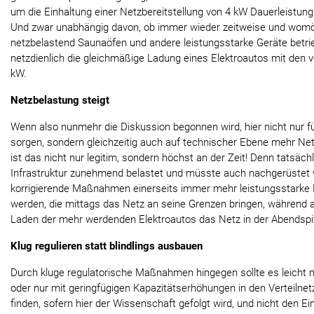
um die Einhaltung einer Netzbereitstellung von 4 kW Dauerleistun
Und zwar unabhängig davon, ob immer wieder zeitweise und womög
netzbelastend Saunaöfen und andere leistungsstarke Geräte betri
netzdienlich die gleichmäßige Ladung eines Elektroautos mit den ve
kW.
Netzbelastung steigt
Wenn also nunmehr die Diskussion begonnen wird, hier nicht nur f
sorgen, sondern gleichzeitig auch auf technischer Ebene mehr Netz
ist das nicht nur legitim, sondern höchst an der Zeit! Denn tatsäch
Infrastruktur zunehmend belastet und müsste auch nachgerüstet
korrigierende Maßnahmen einerseits immer mehr leistungsstarke PV
werden, die mittags das Netz an seine Grenzen bringen, während 
Laden der mehr werdenden Elektroautos das Netz in der Abendspit
Klug regulieren statt blindlings ausbauen
Durch kluge regulatorische Maßnahmen hingegen sollte es leicht m
oder nur mit geringfügigen Kapazitätserhöhungen in den Verteilne
finden, sofern hier der Wissenschaft gefolgt wird, und nicht den E