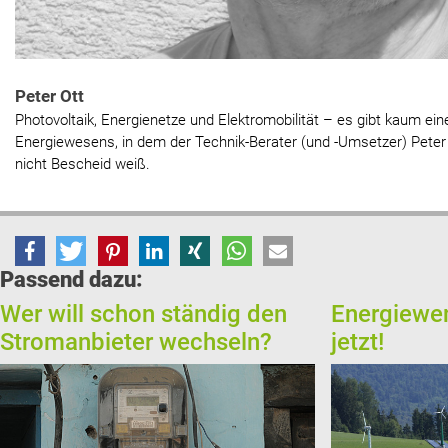
Peter Ott
Photovoltaik, Energienetze und Elektromobilität – es gibt kaum ei
Energiewesens, in dem der Technik-Berater (und -Umsetzer) Pete
nicht Bescheid weiß.
Passend dazu:
Wer will schon ständig den
Energiewen
Stromanbieter wechseln?
jetzt!