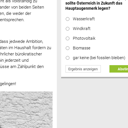
t als vollständig zu
sollte Österreich in Zukunft das
nander von beiden Seiten
Hauptaugenmerk legen?
en, die weder der
Wasserkraft
 entsprechen.
Windkraft
Photovoltaik
dass jedwede Ambition,
ten im Haushalt fordern zu
Biomasse
hrlicher bürokratischer
gar keine (bei fossilen bleiben)
n jederzeit und
flüsse am Zählpunkt den
Ergebnis anzeigen
Abst
gelingen!