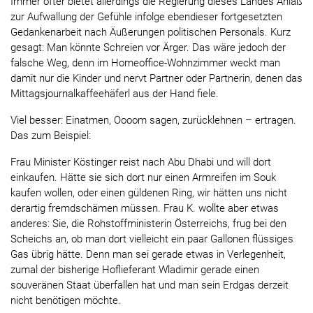
Immer öfter bietet allerdings die Regierung dieses Landes Anlaß
zur Aufwallung der Gefühle infolge ebendieser fortgesetzten
Gedankenarbeit nach Äußerungen politischen Personals. Kurz
gesagt: Man könnte Schreien vor Ärger. Das wäre jedoch der
falsche Weg, denn im Homeoffice-Wohnzimmer weckt man
damit nur die Kinder und nervt Partner oder Partnerin, denen das
Mittagsjournalkaffeehäferl aus der Hand fiele.
Viel besser: Einatmen, Oooom sagen, zurücklehnen – ertragen.
Das zum Beispiel:
Frau Minister Köstinger reist nach Abu Dhabi und will dort
einkaufen. Hätte sie sich dort nur einen Armreifen im Souk
kaufen wollen, oder einen güldenen Ring, wir hätten uns nicht
derartig fremdschämen müssen. Frau K. wollte aber etwas
anderes: Sie, die Rohstoffministerin Österreichs, frug bei den
Scheichs an, ob man dort vielleicht ein paar Gallonen flüssiges
Gas übrig hätte. Denn man sei gerade etwas in Verlegenheit,
zumal der bisherige Hoflieferant Wladimir gerade einen
souveränen Staat überfallen hat und man sein Erdgas derzeit
nicht benötigen möchte.