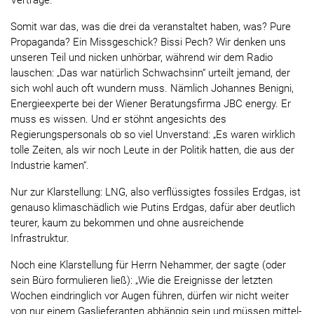
Verträge.
Somit war das, was die drei da veranstaltet haben, was? Pure
Propaganda? Ein Missgeschick? Bissi Pech? Wir denken uns
unseren Teil und nicken unhörbar, während wir dem Radio
lauschen: „Das war natürlich Schwachsinn“ urteilt jemand, der
sich wohl auch oft wundern muss. Nämlich Johannes Benigni,
Energieexperte bei der Wiener Beratungsfirma JBC energy. Er
muss es wissen. Und er stöhnt angesichts des
Regierungspersonals ob so viel Unverstand: „Es waren wirklich
tolle Zeiten, als wir noch Leute in der Politik hatten, die aus der
Industrie kamen“.
Nur zur Klarstellung: LNG, also verflüssigtes fossiles Erdgas, ist
genauso klimaschädlich wie Putins Erdgas, dafür aber deutlich
teurer, kaum zu bekommen und ohne ausreichende
Infrastruktur.
Noch eine Klarstellung für Herrn Nehammer, der sagte (oder
sein Büro formulieren ließ): „Wie die Ereignisse der letzten
Wochen eindringlich vor Augen führen, dürfen wir nicht weiter
von nur einem Gaslieferanten abhängig sein und müssen mittel-